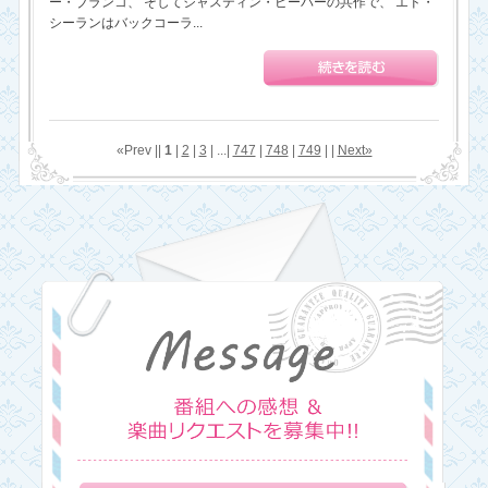
ー・ブランコ、 そしてジャスティン・ビーバーの共作で、 エド・
シーランはバックコーラ...
«Prev ||
1
|
2
|
3
| ...|
747
|
748
|
749
| |
Next»