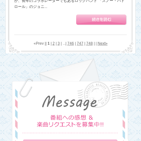
が、長年のコラボレーターでもあるロックバンド 「スノー・パト
ロール」のジョニ...
«Prev ||
1
|
2
|
3
| ...|
746
|
747
|
748
| |
Next»