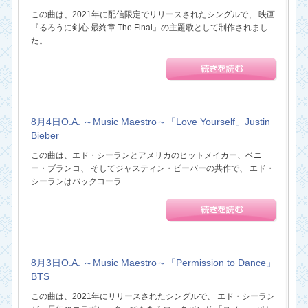
この曲は、2021年に配信限定でリリースされたシングルで、 映画
『るろうに剣心 最終章 The Final』の主題歌として制作されまし
た。 ...
8月4日O.A. ～Music Maestro～「Love Yourself」Justin
Bieber
この曲は、エド・シーランとアメリカのヒットメイカー、ベニ
ー・ブランコ、 そしてジャスティン・ビーバーの共作で、 エド・
シーランはバックコーラ...
8月3日O.A. ～Music Maestro～「Permission to Dance」
BTS
この曲は、2021年にリリースされたシングルで、 エド・シーラン