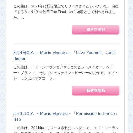
この曲は、2021年に配信限定でリリースされたシングルで、 映画
『るろうに剣心 最終章 The Final』の主題歌として制作されまし
た。 ...
8月4日O.A. ～Music Maestro～「Love Yourself」Justin
Bieber
この曲は、エド・シーランとアメリカのヒットメイカー、ベニ
ー・ブランコ、 そしてジャスティン・ビーバーの共作で、 エド・
シーランはバックコーラ...
8月3日O.A. ～Music Maestro～「Permission to Dance」
BTS
この曲は、2021年にリリースされたシングルで、 エド・シーラン