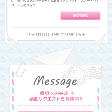
が、長年のコラボレーターでもあるロックバンド 「スノー・パト
ロール」のジョニ...
«Prev ||
1
|
2
|
3
| ...|
746
|
747
|
748
| |
Next»