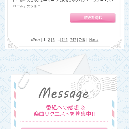
が、長年のコラボレーターでもあるロックバンド 「スノー・パト
ロール」のジョニ...
«Prev ||
1
|
2
|
3
| ...|
746
|
747
|
748
| |
Next»