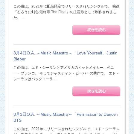
この曲は、2021年に配信限定でリリースされたシングルで、 映画
『るろうに剣心 最終章 The Final』の主題歌として制作されまし
た。 ...
8月4日O.A. ～Music Maestro～「Love Yourself」Justin
Bieber
この曲は、エド・シーランとアメリカのヒットメイカー、ベニ
ー・ブランコ、 そしてジャスティン・ビーバーの共作で、 エド・
シーランはバックコーラ...
8月3日O.A. ～Music Maestro～「Permission to Dance」
BTS
この曲は、2021年にリリースされたシングルで、 エド・シーラン