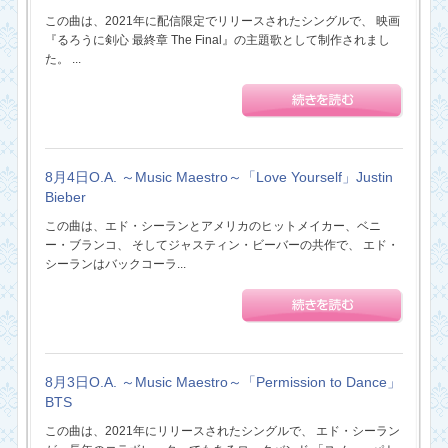
この曲は、2021年に配信限定でリリースされたシングルで、 映画
『るろうに剣心 最終章 The Final』の主題歌として制作されまし
た。 ...
8月4日O.A. ～Music Maestro～「Love Yourself」Justin
Bieber
この曲は、エド・シーランとアメリカのヒットメイカー、ベニ
ー・ブランコ、 そしてジャスティン・ビーバーの共作で、 エド・
シーランはバックコーラ...
8月3日O.A. ～Music Maestro～「Permission to Dance」
BTS
この曲は、2021年にリリースされたシングルで、 エド・シーラン