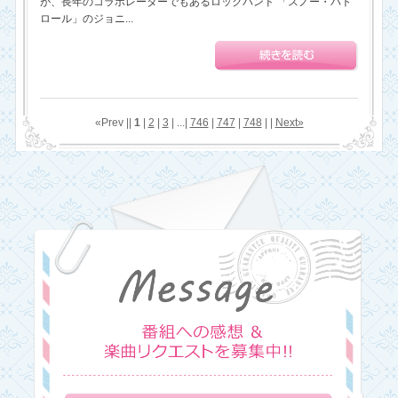
が、長年のコラボレーターでもあるロックバンド 「スノー・パト
ロール」のジョニ...
«Prev ||
1
|
2
|
3
| ...|
746
|
747
|
748
| |
Next»