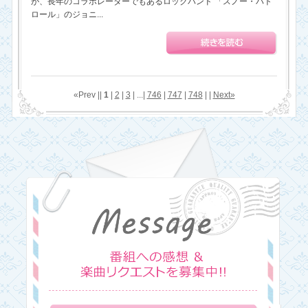
が、長年のコラボレーターでもあるロックバンド 「スノー・パト
ロール」のジョニ...
«Prev ||
1
|
2
|
3
| ...|
746
|
747
|
748
| |
Next»