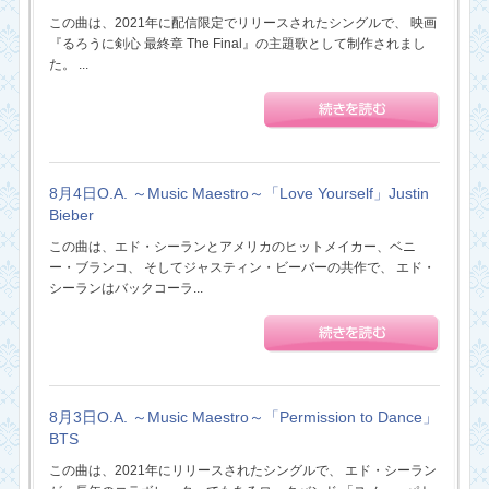
この曲は、2021年に配信限定でリリースされたシングルで、 映画
『るろうに剣心 最終章 The Final』の主題歌として制作されまし
た。 ...
8月4日O.A. ～Music Maestro～「Love Yourself」Justin
Bieber
この曲は、エド・シーランとアメリカのヒットメイカー、ベニ
ー・ブランコ、 そしてジャスティン・ビーバーの共作で、 エド・
シーランはバックコーラ...
8月3日O.A. ～Music Maestro～「Permission to Dance」
BTS
この曲は、2021年にリリースされたシングルで、 エド・シーラン