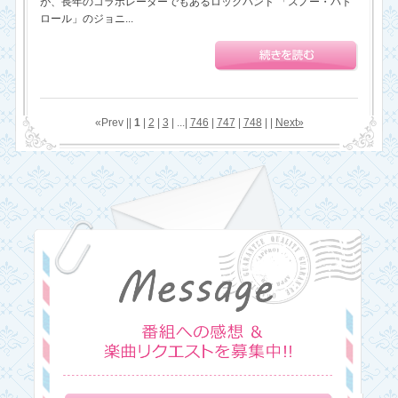
が、長年のコラボレーターでもあるロックバンド 「スノー・パト
ロール」のジョニ...
«Prev ||
1
|
2
|
3
| ...|
746
|
747
|
748
| |
Next»