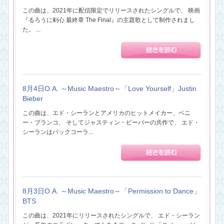
この曲は、2021年に配信限定でリリースされたシングルで、 映画
『るろうに剣心 最終章 The Final』の主題歌として制作されまし
た。 ...
8月4日O.A. ～Music Maestro～「Love Yourself」Justin
Bieber
この曲は、エド・シーランとアメリカのヒットメイカー、ベニ
ー・ブランコ、 そしてジャスティン・ビーバーの共作で、 エド・
シーランはバックコーラ...
8月3日O.A. ～Music Maestro～「Permission to Dance」
BTS
この曲は、2021年にリリースされたシングルで、 エド・シーラン