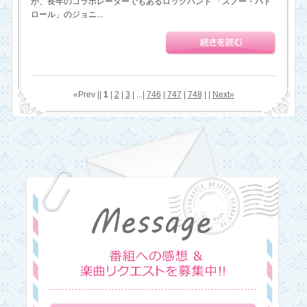
が、長年のコラボレーターでもあるロックバンド 「スノー・パト
ロール」のジョニ...
«Prev ||
1
|
2
|
3
| ...|
746
|
747
|
748
| |
Next»