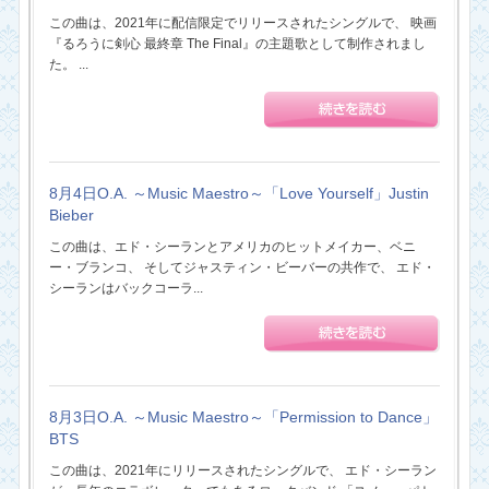
この曲は、2021年に配信限定でリリースされたシングルで、 映画
『るろうに剣心 最終章 The Final』の主題歌として制作されまし
た。 ...
8月4日O.A. ～Music Maestro～「Love Yourself」Justin
Bieber
この曲は、エド・シーランとアメリカのヒットメイカー、ベニ
ー・ブランコ、 そしてジャスティン・ビーバーの共作で、 エド・
シーランはバックコーラ...
8月3日O.A. ～Music Maestro～「Permission to Dance」
BTS
この曲は、2021年にリリースされたシングルで、 エド・シーラン