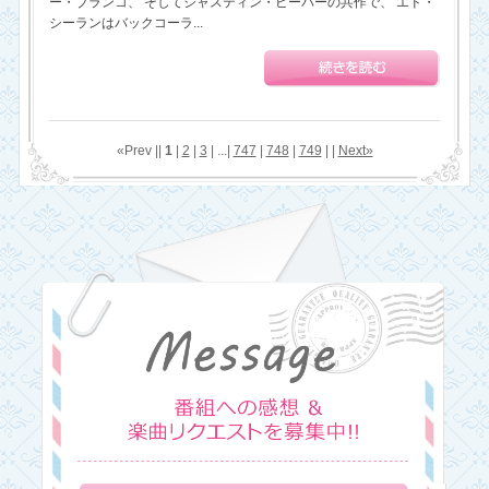
ー・ブランコ、 そしてジャスティン・ビーバーの共作で、 エド・
シーランはバックコーラ...
«Prev ||
1
|
2
|
3
| ...|
747
|
748
|
749
| |
Next»