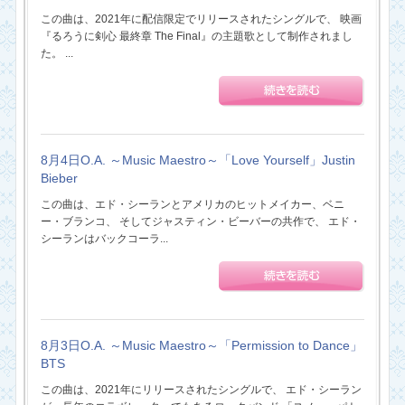
この曲は、2021年に配信限定でリリースされたシングルで、 映画
『るろうに剣心 最終章 The Final』の主題歌として制作されまし
た。 ...
8月4日O.A. ～Music Maestro～「Love Yourself」Justin
Bieber
この曲は、エド・シーランとアメリカのヒットメイカー、ベニ
ー・ブランコ、 そしてジャスティン・ビーバーの共作で、 エド・
シーランはバックコーラ...
8月3日O.A. ～Music Maestro～「Permission to Dance」
BTS
この曲は、2021年にリリースされたシングルで、 エド・シーラン