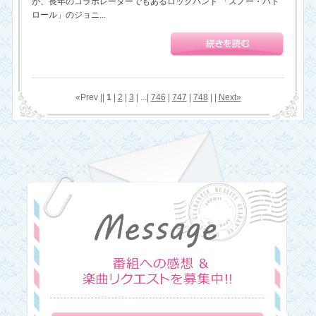
が、長年のコラボレーターでもあるロックバンド 「スノー・パト
ロール」のジョニ...
«Prev ||
1
|
2
|
3
| ...|
746
|
747
|
748
| |
Next»