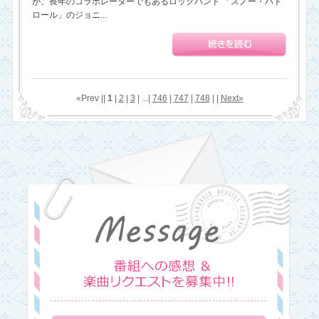
が、長年のコラボレーターでもあるロックバンド 「スノー・パト
ロール」のジョニ...
«Prev ||
1
|
2
|
3
| ...|
746
|
747
|
748
| |
Next»