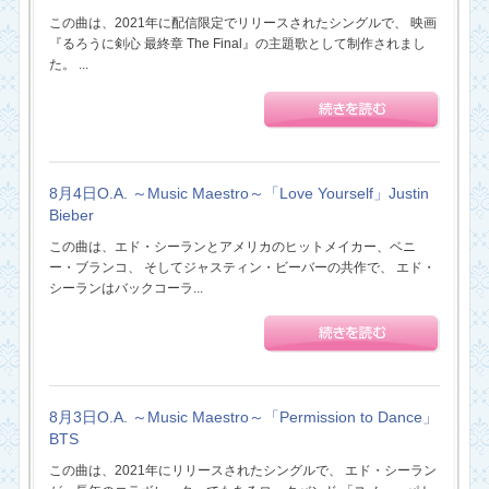
この曲は、2021年に配信限定でリリースされたシングルで、 映画
『るろうに剣心 最終章 The Final』の主題歌として制作されまし
た。 ...
8月4日O.A. ～Music Maestro～「Love Yourself」Justin
Bieber
この曲は、エド・シーランとアメリカのヒットメイカー、ベニ
ー・ブランコ、 そしてジャスティン・ビーバーの共作で、 エド・
シーランはバックコーラ...
8月3日O.A. ～Music Maestro～「Permission to Dance」
BTS
この曲は、2021年にリリースされたシングルで、 エド・シーラン