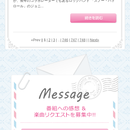
が、長年のコラボレーターでもあるロックバンド 「スノー・パト
ロール」のジョニ...
«Prev ||
1
|
2
|
3
| ...|
746
|
747
|
748
| |
Next»