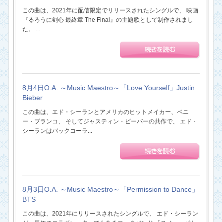
この曲は、2021年に配信限定でリリースされたシングルで、 映画
『るろうに剣心 最終章 The Final』の主題歌として制作されまし
た。 ...
8月4日O.A. ～Music Maestro～「Love Yourself」Justin
Bieber
この曲は、エド・シーランとアメリカのヒットメイカー、ベニ
ー・ブランコ、 そしてジャスティン・ビーバーの共作で、 エド・
シーランはバックコーラ...
8月3日O.A. ～Music Maestro～「Permission to Dance」
BTS
この曲は、2021年にリリースされたシングルで、 エド・シーラン