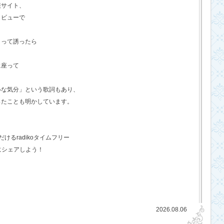
報サイト、
タビューで
？って誘ったら
に座って
いな気分」という歌詞もあり、
ったことも明かしています。
るradikoタイムフリー
にシェアしよう！
2026.08.06