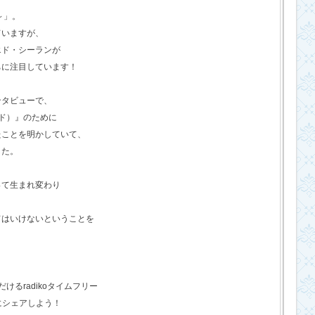
o～」。
ていますが、
エド・シーランが
ちに注目しています！
ンタビューで、
ド）』のために
たことを明かしていて、
した。
って生まれ変わり
てはいけないということを
るradikoタイムフリー
にシェアしよう！