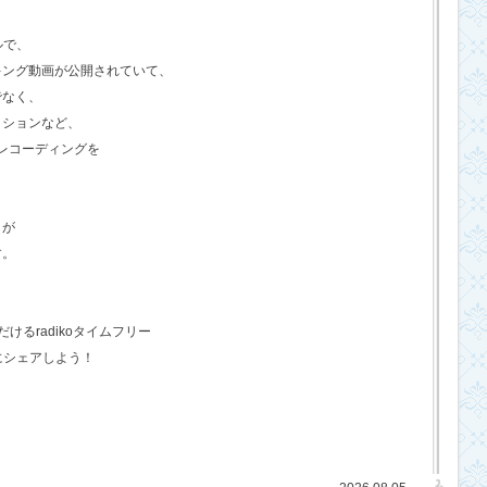
ルで、
キング動画が公開されていて、
でなく、
クションなど、
のレコーディングを
さが
す。
るradikoタイムフリー
にシェアしよう！