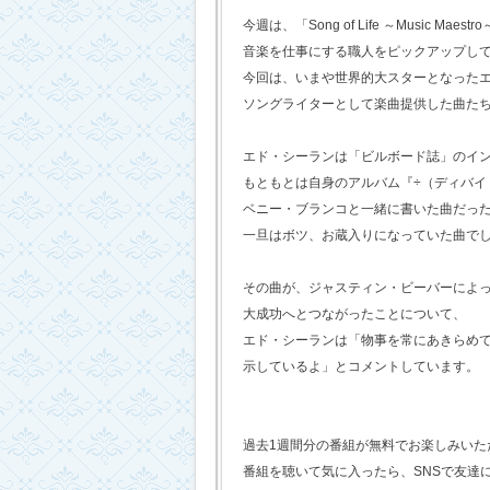
今週は、「Song of Life ～Music Maestr
音楽を仕事にする職人をピックアップし
今回は、いまや世界的大スターとなった
ソングライターとして楽曲提供した曲た
エド・シーランは「ビルボード誌」のイ
もともとは自身のアルバム『÷（ディバイ
ベニー・ブランコと一緒に書いた曲だっ
一旦はボツ、お蔵入りになっていた曲で
その曲が、ジャスティン・ビーバーによ
大成功へとつながったことについて、
エド・シーランは「物事を常にあきらめ
示しているよ」とコメントしています。
過去1週間分の番組が無料でお楽しみいただけ
番組を聴いて気に入ったら、SNSで友達