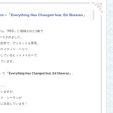
o～「Everything Has Changed feat. Ed Sheeran」
バム『RED』に収録された1曲で
ースされました。
の共作で、デュエットも実現。
やケイティー・ペリー、
作しているヒットメイカーで
しています。
ト
で
「Everything Has Changed feat. Ed Sheeran」
。
o～」。
ていますが、
エド・シーランが
ちに注目しています！