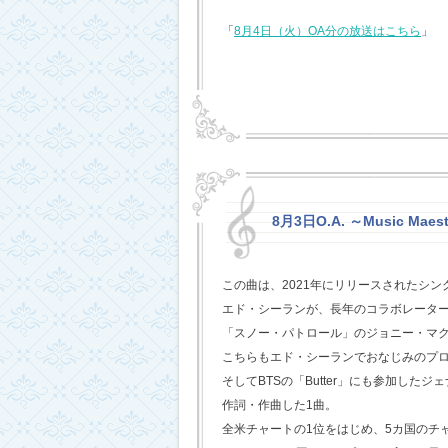
「
8月4日（火）OA分の放送はこちら
」
8月3日O.A. ～Music Maest
この曲は、2021年にリリースされたシン
エド・シーランが、長年のコラボレータ
「スノー・パトロール」のジョニー・マ
こちらもエド・シーランでおなじみのプ
そしてBTSの「Butter」にも参加した
作詞・作曲した1曲。
全米チャートの1位をはじめ、5カ国のチ