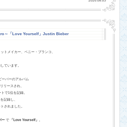
2026.08.05
ro～「Love Yourself」Justin Bieber
ヒットメイカー、ベニー・ブランコ、
、
加しています。
・ビーバーのアルバム
てリリースされ、
ートで1位を記録。
位を記録し、
ートされました。
バー
で
「Love Yourself」
。