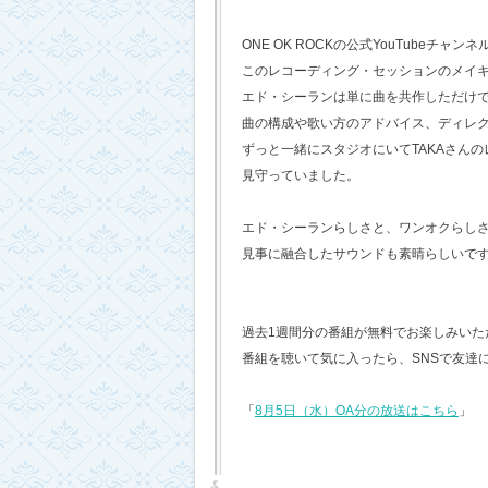
ONE OK ROCKの公式YouTubeチャンネ
このレコーディング・セッションのメイ
エド・シーランは単に曲を共作しただけ
曲の構成や歌い方のアドバイス、ディレ
ずっと一緒にスタジオにいてTAKAさん
見守っていました。
エド・シーランらしさと、ワンオクらし
見事に融合したサウンドも素晴らしいで
過去1週間分の番組が無料でお楽しみいただけ
番組を聴いて気に入ったら、SNSで友達
「
8月5日（水）OA分の放送はこちら
」