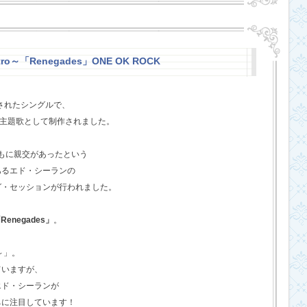
stro～「Renegades」ONE OK ROCK
スされたシングルで、
l』の主題歌として制作されました。
ともに親交があったという
あるエド・シーランの
グ・セッションが行われました。
Renegades」
。
o～」。
ていますが、
エド・シーランが
ちに注目しています！