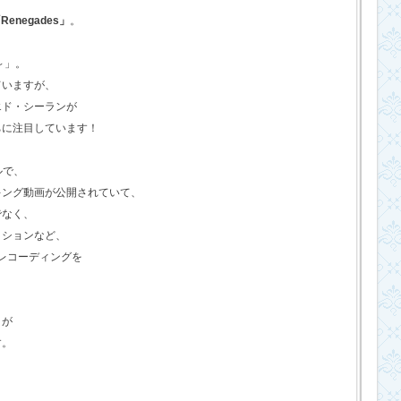
Renegades」
。
o～」。
ていますが、
エド・シーランが
ちに注目しています！
ルで、
キング動画が公開されていて、
でなく、
クションなど、
のレコーディングを
さが
す。