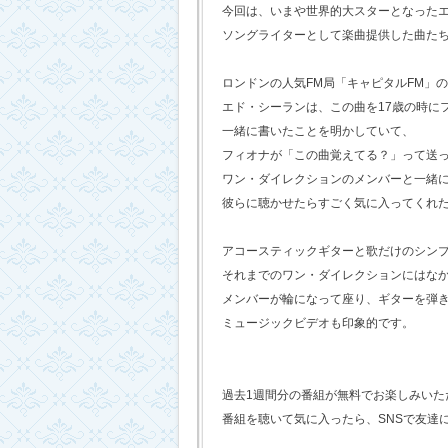
今回は、いまや世界的大スターとなった
ソングライターとして楽曲提供した曲た
ロンドンの人気FM局「キャピタルFM」
エド・シーランは、この曲を17歳の時に
一緒に書いたことを明かしていて、
フィオナが「この曲覚えてる？」って送
ワン・ダイレクションのメンバーと一緒
彼らに聴かせたらすごく気に入ってくれ
アコースティックギターと歌だけのシン
それまでのワン・ダイレクションにはな
メンバーが輪になって座り、ギターを弾
ミュージックビデオも印象的です。
過去1週間分の番組が無料でお楽しみいただけ
番組を聴いて気に入ったら、SNSで友達