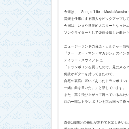
今週は、「Song of Life ～Music Maestr
音楽を仕事にする職人をピックアップし
今回は、いまや世界的大スターとなった
ソングライターとして楽曲提供した曲た
ニュージーランドの音楽・カルチャー情
『クー・ダー・マン・マガジン』のイン
テイラー・スウィフトは、
「トランポリンを買ったので、見に来る
何故かギターを持ってきたので、
自宅の裏庭に置いてあったトランポリン
一緒に曲を書いた。」と話しています。
また「高く飛び上がって舞っているみた
曲の一部はトランポリンを跳ね回って作
過去1週間分の番組が無料でお楽しみいただけ