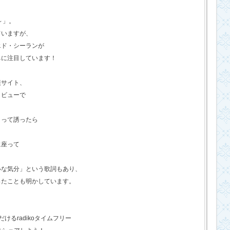
o～」。
ていますが、
エド・シーランが
ちに注目しています！
報サイト、
タビューで
？って誘ったら
に座って
いな気分」という歌詞もあり、
ったことも明かしています。
るradikoタイムフリー