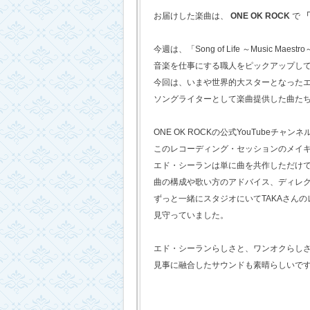
お届けした楽曲は、
ONE OK ROCK
で
「
今週は、「Song of Life ～Music Maestr
音楽を仕事にする職人をピックアップし
今回は、いまや世界的大スターとなった
ソングライターとして楽曲提供した曲た
ONE OK ROCKの公式YouTubeチャンネ
このレコーディング・セッションのメイ
エド・シーランは単に曲を共作しただけ
曲の構成や歌い方のアドバイス、ディレ
ずっと一緒にスタジオにいてTAKAさん
見守っていました。
エド・シーランらしさと、ワンオクらし
見事に融合したサウンドも素晴らしいで