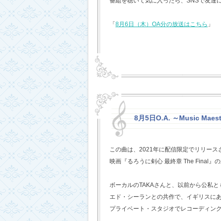
番組を聴いて気に入ったら、SNSで友達
「
8月6日（木）OA分の放送はこちら
」
8月5日O.A. ～Music Mae
この曲は、2021年に配信限定でリリー
映画『るろうに剣心 最終章 The Fina
ボーカルのTAKAさんと、以前から公私
エド・シーランとの共作で、イギリスに
プライベート・スタジオでレコーディン