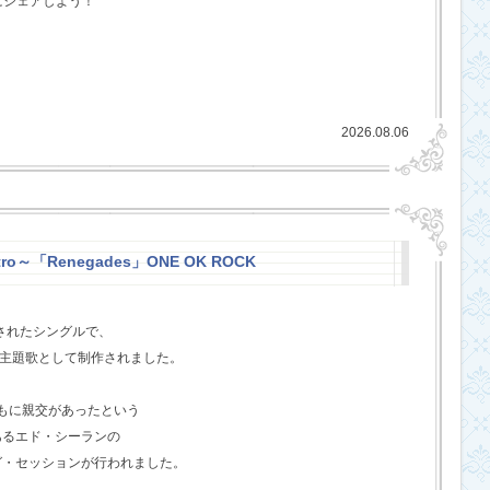
にシェアしよう！
2026.08.06
stro～「Renegades」ONE OK ROCK
スされたシングルで、
l』の主題歌として制作されました。
ともに親交があったという
あるエド・シーランの
グ・セッションが行われました。