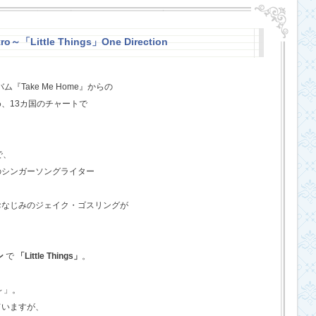
o～「Little Things」One Direction
『Take Me Home』からの
、13カ国のチャートで
で、
のシンガーソングライター
おなじみのジェイク・ゴスリングが
ン
で
「Little Things」
。
o～」。
ていますが、