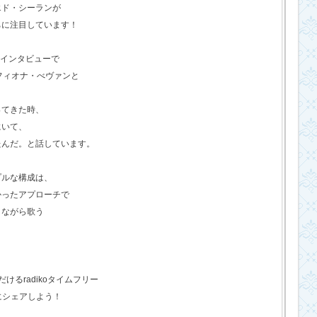
エド・シーランが
ちに注目しています！
のインタビューで
フィオナ・べヴァンと
ってきた時、
にいて、
たんだ。と話しています。
プルな構成は、
かったアプローチで
きながら歌う
るradikoタイムフリー
にシェアしよう！