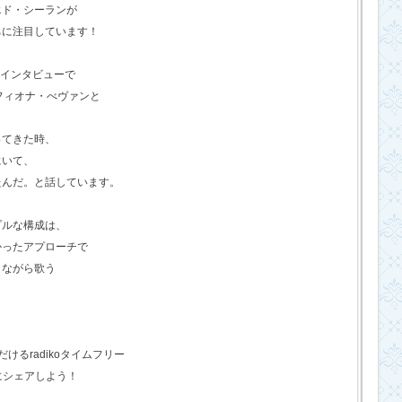
エド・シーランが
ちに注目しています！
のインタビューで
フィオナ・べヴァンと
ってきた時、
にいて、
たんだ。と話しています。
プルな構成は、
かったアプローチで
きながら歌う
るradikoタイムフリー
にシェアしよう！