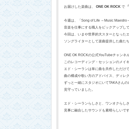
お届けした楽曲は、
ONE OK ROCK
で
「
今週は、「Song of Life ～Music Maestr
音楽を仕事にする職人をピックアップし
今回は、いまや世界的大スターとなった
ソングライターとして楽曲提供した曲た
ONE OK ROCKの公式YouTubeチャンネ
このレコーディング・セッションのメイ
エド・シーランは単に曲を共作しただけ
曲の構成や歌い方のアドバイス、ディレ
ずっと一緒にスタジオにいてTAKAさん
見守っていました。
エド・シーランらしさと、ワンオクらし
見事に融合したサウンドも素晴らしいで