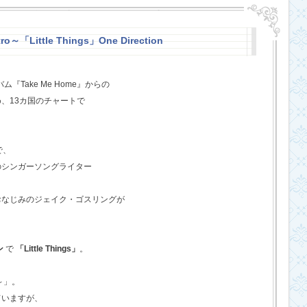
o～「Little Things」One Direction
『Take Me Home』からの
、13カ国のチャートで
で、
のシンガーソングライター
おなじみのジェイク・ゴスリングが
ン
で
「Little Things」
。
o～」。
ていますが、