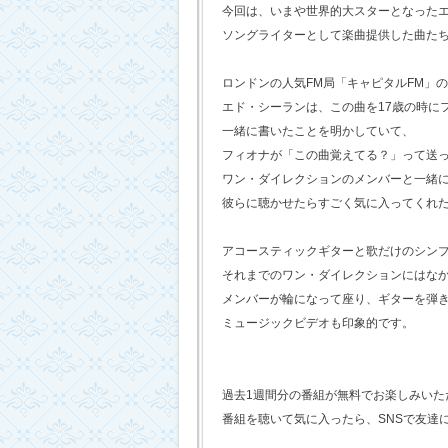
今回は、いまや世界的大スターとなった
ソングライターとして楽曲提供した曲た
ロンドンの人気FM局「キャピタルFM」
エド・シーランは、この曲を17歳の時に
一緒に書いたことを明かしていて、
フィオナが「この曲覚えてる？」って送
ワン・ダイレクションのメンバーと一緒
彼らに聴かせたらすごく気に入ってくれ
アコースティックギターと歌だけのシン
それまでのワン・ダイレクションにはな
メンバーが輪になって座り、ギターを弾
ミュージックビデオも印象的です。
過去1週間分の番組が無料でお楽しみいただけ
番組を聴いて気に入ったら、SNSで友達