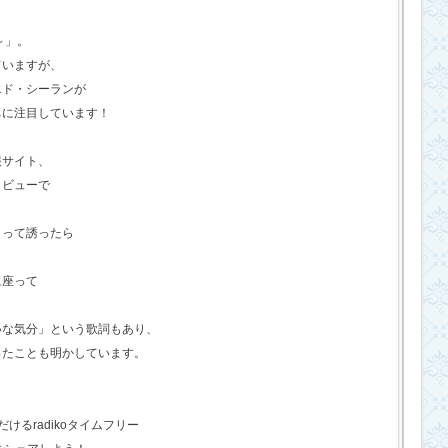
o～」。
ていますが、
エド・シーランが
ちに注目しています！
報サイト、
タビューで
？って誘ったら
に座って
いな気分」という歌詞もあり、
ったことも明かしています。
るradikoタイムフリー