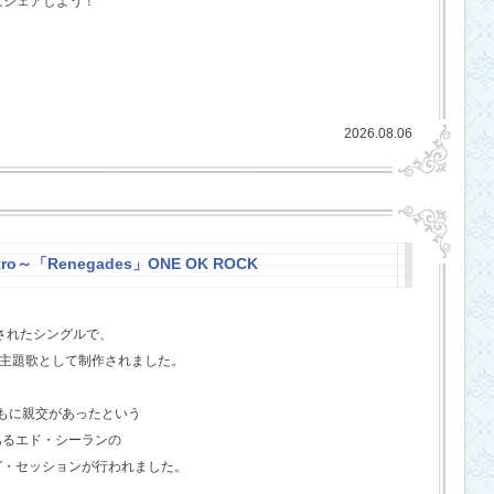
にシェアしよう！
2026.08.06
stro～「Renegades」ONE OK ROCK
スされたシングルで、
l』の主題歌として制作されました。
ともに親交があったという
あるエド・シーランの
グ・セッションが行われました。