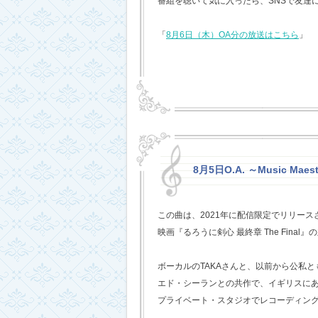
番組を聴いて気に入ったら、SNSで友達
「
8月6日（木）OA分の放送はこちら
」
8月5日O.A. ～Music Mae
この曲は、2021年に配信限定でリリー
映画『るろうに剣心 最終章 The Fina
ボーカルのTAKAさんと、以前から公私
エド・シーランとの共作で、イギリスに
プライベート・スタジオでレコーディン