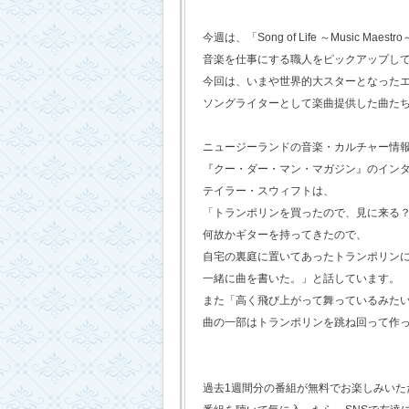
今週は、「Song of Life ～Music Maestr
音楽を仕事にする職人をピックアップし
今回は、いまや世界的大スターとなった
ソングライターとして楽曲提供した曲た
ニュージーランドの音楽・カルチャー情
『クー・ダー・マン・マガジン』のイン
テイラー・スウィフトは、
「トランポリンを買ったので、見に来る
何故かギターを持ってきたので、
自宅の裏庭に置いてあったトランポリン
一緒に曲を書いた。」と話しています。
また「高く飛び上がって舞っているみた
曲の一部はトランポリンを跳ね回って作
過去1週間分の番組が無料でお楽しみいただけ