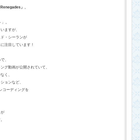
Renegades」
。
o～」。
ていますが、
エド・シーランが
ちに注目しています！
ルで、
キング動画が公開されていて、
でなく、
クションなど、
のレコーディングを
さが
す。