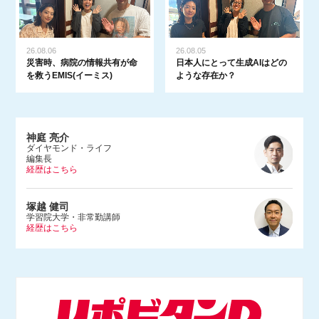
26.08.06
26.08.05
災害時、病院の情報共有が命
日本人にとって生成AIはどの
を救うEMIS(イーミス)
ような存在か？
神庭 亮介
ダイヤモンド・ライフ
編集長
経歴はこちら
1983年、埼玉県生まれ。早稲田大学法学部を卒業後、2005年に朝日
塚越 健司
新聞社入社。文化くらし報道部やデジタル編集部で記者をつとめ、2
学習院大学・非常勤講師
経歴はこちら
015年にダンス営業規制問題を追った『ルポ風営法改正 踊れる国の
つくりかた』（河出書房新社）を上梓。2017年にBuzzFeed Japan入
社。ネットの話題やエンタメ、サブカルチャーなどを幅広く取材する
1984年東京都生まれ。学習院大学等で非常勤講師をつとめる。専門
かたわら、Abema TV「ABEMAヒルズ」（2018年9月〜）やNHKラ
は情報社会 学、社会哲学。仏哲学者ミシェル・フーコー研究のほ
ジオ「三宅民夫のマイあさ！」（2019年4月〜）に出演。
か、インターネットの技術 や権力構造などを研究し、単著に『ニュ
ースで読み解くネット社会の歩き方』（出版芸術社）をはじめ、共著
等多数。マスメディアでも積極的に発信し、朝日新 聞論壇委員（202