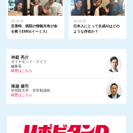
26.08.06
26.08.05
災害時、病院の情報共有が命
日本人にとって生成AIはどの
を救うEMIS(イーミス)
ような存在か？
神庭 亮介
ダイヤモンド・ライフ
編集長
経歴はこちら
1983年、埼玉県生まれ。早稲田大学法学部を卒業後、2005年に朝日
塚越 健司
新聞社入社。文化くらし報道部やデジタル編集部で記者をつとめ、2
学習院大学・非常勤講師
経歴はこちら
015年にダンス営業規制問題を追った『ルポ風営法改正 踊れる国の
つくりかた』（河出書房新社）を上梓。2017年にBuzzFeed Japan入
社。ネットの話題やエンタメ、サブカルチャーなどを幅広く取材する
1984年東京都生まれ。学習院大学等で非常勤講師をつとめる。専門
かたわら、Abema TV「ABEMAヒルズ」（2018年9月〜）やNHKラ
は情報社会 学、社会哲学。仏哲学者ミシェル・フーコー研究のほ
ジオ「三宅民夫のマイあさ！」（2019年4月〜）に出演。
か、インターネットの技術 や権力構造などを研究し、単著に『ニュ
ースで読み解くネット社会の歩き方』（出版芸術社）をはじめ、共著
等多数。マスメディアでも積極的に発信し、朝日新 聞論壇委員（202