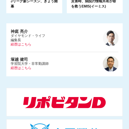
Jリーグ新シーズン、きょう開
災害時、病院の情報共有が命
幕
を救うEMIS(イーミス)
神庭 亮介
ダイヤモンド・ライフ
編集長
経歴はこちら
1983年、埼玉県生まれ。早稲田大学法学部を卒業後、2005年に朝日
塚越 健司
新聞社入社。文化くらし報道部やデジタル編集部で記者をつとめ、2
学習院大学・非常勤講師
経歴はこちら
015年にダンス営業規制問題を追った『ルポ風営法改正 踊れる国の
つくりかた』（河出書房新社）を上梓。2017年にBuzzFeed Japan入
社。ネットの話題やエンタメ、サブカルチャーなどを幅広く取材する
1984年東京都生まれ。学習院大学等で非常勤講師をつとめる。専門
かたわら、Abema TV「ABEMAヒルズ」（2018年9月〜）やNHKラ
は情報社会 学、社会哲学。仏哲学者ミシェル・フーコー研究のほ
ジオ「三宅民夫のマイあさ！」（2019年4月〜）に出演。
か、インターネットの技術 や権力構造などを研究し、単著に『ニュ
ースで読み解くネット社会の歩き方』（出版芸術社）をはじめ、共著
等多数。マスメディアでも積極的に発信し、朝日新 聞論壇委員（202
1年4月〜）もつとめる。