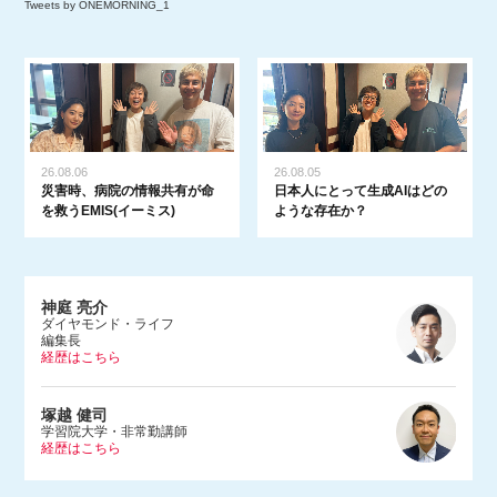
Tweets by ONEMORNING_1
26.08.06
26.08.05
災害時、病院の情報共有が命
日本人にとって生成AIはどの
を救うEMIS(イーミス)
ような存在か？
神庭 亮介
ダイヤモンド・ライフ
編集長
経歴はこちら
1983年、埼玉県生まれ。早稲田大学法学部を卒業後、2005年に朝日
塚越 健司
新聞社入社。文化くらし報道部やデジタル編集部で記者をつとめ、2
学習院大学・非常勤講師
経歴はこちら
015年にダンス営業規制問題を追った『ルポ風営法改正 踊れる国の
つくりかた』（河出書房新社）を上梓。2017年にBuzzFeed Japan入
社。ネットの話題やエンタメ、サブカルチャーなどを幅広く取材する