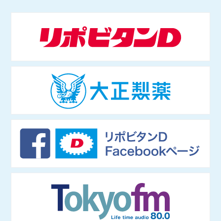
1984年東京都生まれ。学習院大学等で非常勤講師をつとめる。専門
かたわら、Abema TV「ABEMAヒルズ」（2018年9月〜）やNHKラ
は情報社会 学、社会哲学。仏哲学者ミシェル・フーコー研究のほ
ジオ「三宅民夫のマイあさ！」（2019年4月〜）に出演。
か、インターネットの技術 や権力構造などを研究し、単著に『ニュ
ースで読み解くネット社会の歩き方』（出版芸術社）をはじめ、共著
等多数。マスメディアでも積極的に発信し、朝日新 聞論壇委員（202
1年4月〜）もつとめる。