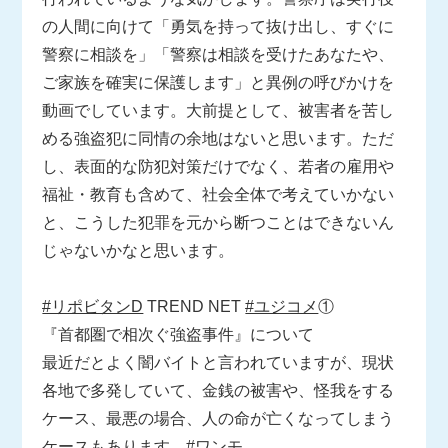
の人間に向けて「勇気を持って抜け出し、すぐに
警察に相談を」「警察は相談を受けたあなたや、
ご家族を確実に保護します」と異例の呼びかけを
動画でしています。大前提として、被害者を苦し
める強盗犯に同情の余地はないと思います。ただ
し、表面的な防犯対策だけでなく、若者の雇用や
福祉・教育も含めて、社会全体で考えていかない
と、こうした犯罪を元から断つことはできないん
じゃないかなと思います。
#リポビタンD
TREND NET
#ユジコメ
①
『首都圏で相次ぐ強盗事件』について
最近だとよく闇バイトと言われていますが、現状
各地で多発していて、金銭の被害や、怪我をする
ケース、最悪の場合、人の命が亡くなってしまう
ケースもあります。
#ワンモ