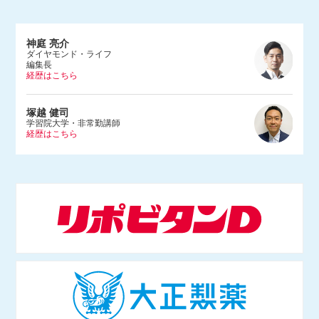
神庭 亮介
ダイヤモンド・ライフ
編集長
経歴はこちら
1983年、埼玉県生まれ。早稲田大学法学部を卒業後、2005年に朝日
塚越 健司
新聞社入社。文化くらし報道部やデジタル編集部で記者をつとめ、2
学習院大学・非常勤講師
経歴はこちら
015年にダンス営業規制問題を追った『ルポ風営法改正 踊れる国の
つくりかた』（河出書房新社）を上梓。2017年にBuzzFeed Japan入
社。ネットの話題やエンタメ、サブカルチャーなどを幅広く取材する
1984年東京都生まれ。学習院大学等で非常勤講師をつとめる。専門
かたわら、Abema TV「ABEMAヒルズ」（2018年9月〜）やNHKラ
は情報社会 学、社会哲学。仏哲学者ミシェル・フーコー研究のほ
ジオ「三宅民夫のマイあさ！」（2019年4月〜）に出演。
か、インターネットの技術 や権力構造などを研究し、単著に『ニュ
ースで読み解くネット社会の歩き方』（出版芸術社）をはじめ、共著
等多数。マスメディアでも積極的に発信し、朝日新 聞論壇委員（202
1年4月〜）もつとめる。