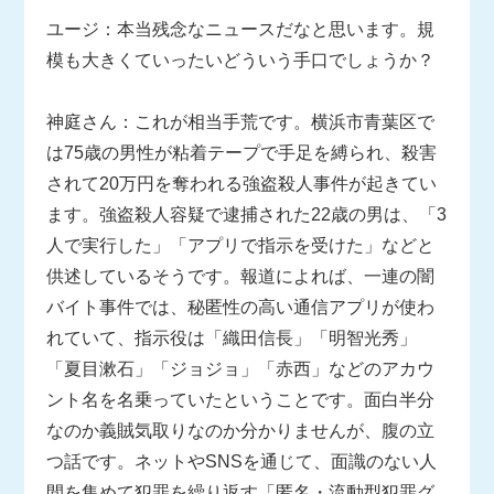
ユージ：本当残念なニュースだなと思います。規
模も大きくていったいどういう手口でしょうか？
神庭さん：これが相当手荒です。横浜市青葉区で
は75歳の男性が粘着テープで手足を縛られ、殺害
されて20万円を奪われる強盗殺人事件が起きてい
ます。強盗殺人容疑で逮捕された22歳の男は、「3
人で実行した」「アプリで指示を受けた」などと
供述しているそうです。報道によれば、一連の闇
バイト事件では、秘匿性の高い通信アプリが使わ
れていて、指示役は「織田信長」「明智光秀」
「夏目漱石」「ジョジョ」「赤西」などのアカウ
ント名を名乗っていたということです。面白半分
なのか義賊気取りなのか分かりませんが、腹の立
つ話です。ネットやSNSを通じて、面識のない人
間を集めて犯罪を繰り返す「匿名・流動型犯罪グ