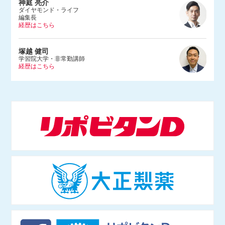
神庭 亮介
ダイヤモンド・ライフ
編集長
経歴はこちら
1983年、埼玉県生まれ。早稲田大学法学部を卒業後、2005年に朝日
塚越 健司
新聞社入社。文化くらし報道部やデジタル編集部で記者をつとめ、2
学習院大学・非常勤講師
経歴はこちら
015年にダンス営業規制問題を追った『ルポ風営法改正 踊れる国の
つくりかた』（河出書房新社）を上梓。2017年にBuzzFeed Japan入
社。ネットの話題やエンタメ、サブカルチャーなどを幅広く取材する
1984年東京都生まれ。学習院大学等で非常勤講師をつとめる。専門
かたわら、Abema TV「ABEMAヒルズ」（2018年9月〜）やNHKラ
は情報社会 学、社会哲学。仏哲学者ミシェル・フーコー研究のほ
ジオ「三宅民夫のマイあさ！」（2019年4月〜）に出演。
か、インターネットの技術 や権力構造などを研究し、単著に『ニュ
ースで読み解くネット社会の歩き方』（出版芸術社）をはじめ、共著
等多数。マスメディアでも積極的に発信し、朝日新 聞論壇委員（202
1年4月〜）もつとめる。