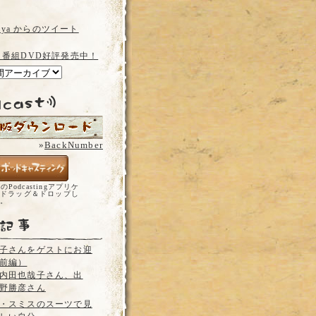
a_ya からのツイート
 番組DVD好評発売中！
»
BackNumber
どのPodcastingアプリケ
ドラッグ＆ドロップし
い。
子さんをゲストにお迎
前編）
内田也哉子さん、出
野勝彦さん
・スミスのスーツで見