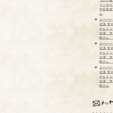
つけた新
インタビ
竹石安宏
ん
スーパー
主演 市
さんイン
出演：市
郎さん、
スーパー
主演 市
さんイン
出演：市
郎さん、
スーパー
主演 市
さんイン
出演：市
郎さん