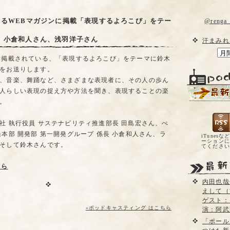
てるWEBマガジンに掲載「表現するよろこび」をテー
@reng
、小倉和人さん、浅羽洋子さん
汗まみれ
に掲載されている、「表現するよろこび」をテーマに鈴木
をお送りします。
、音楽、舞踊など、さまざまな表現者に、その人の歩ん
人らしい表現の捉え方や方法を聞き、表現することの楽
。
社 執行役員 サステナビリティ推進部長 田島宏さん、ぺ
本部 開発部 第一開発グループ 係長 小倉和人さん、ラ
iTunesな
ーションに
そして鈴木さんです。
てくださ
ちら
内田也哉
えして（
ゲスト：
»ポッドキャスティング はこちら
演：阿武
「ポール