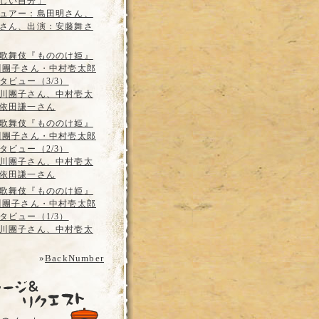
しい自分」
ュアー：島田明さん、
さん、出演：安藤舞さ
歌舞伎『もののけ姫』
川團子さん・中村壱太郎
タビュー（3/3）
川團子さん、中村壱太
依田謙一さん
歌舞伎『もののけ姫』
川團子さん・中村壱太郎
タビュー（2/3）
川團子さん、中村壱太
依田謙一さん
歌舞伎『もののけ姫』
川團子さん・中村壱太郎
タビュー（1/3）
川團子さん、中村壱太
»
BackNumber