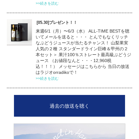
>>続きを読む
[05.30]プレゼント！！
来週6/1（月）〜6/3（水） ALL-TIME BESTを聴
いてメールを送ると・・・ とんでもなくリッチ
なぶどうジュースが当たるチャンス！ 山梨果実
人気の２種 スタンダードライン巨峰＆甲州の２
本セット＞ 果汁100％ストレート最高級ぶどうジ
ュース （お値段なんと・・・12,960税
込！！！） メッセージはこちらから 当日の放送
はラジオorradikoで！
>>続きを読む
過去の放送を聴く