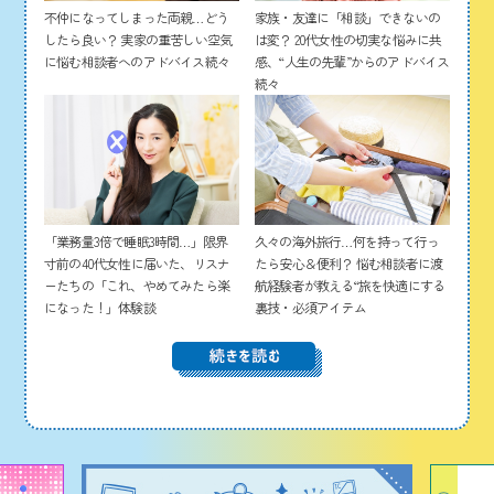
家族・友達に「相談」できないの
不仲になってしまった両親…どう
は変？ 20代女性の切実な悩みに共
したら良い？ 実家の重苦しい空気
感、“人生の先輩”からのアドバイス
に悩む相談者へのアドバイス続々
続々
「業務量3倍で睡眠3時間…」限界
久々の海外旅行…何を持って行っ
寸前の40代女性に届いた、リスナ
たら安心＆便利？ 悩む相談者に渡
ーたちの「これ、やめてみたら楽
航経験者が教える“旅を快適にする
になった！」体験談
裏技・必須アイテム