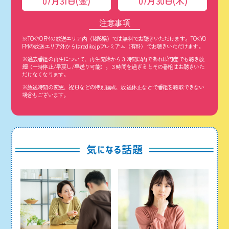
07月31日(金)
07月30日(木)
注意事項
※TOKYO FMの放送エリア内（1都6県）では無料でお聴きいただけます。TOKYO
FMの放送エリア外からはradiko.jpプレミアム（有料）でお聴きいただけます。
※過去番組の再生について、再生開始から３時間以内であれば何度でも聴き放
題（一時停止/早戻し/早送り可能）。３時間を過ぎるとその番組はお聴きいた
だけなくなります。
※放送時間の変更、祝日などの特別編成、放送休止などで番組を聴取できない
場合もございます。