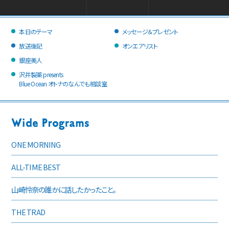
本日のテーマ
メッセージ＆プレゼント
放送後記
オンエアリスト
銀座美人
沢井製薬 presents
Blue Ocean オトナのなんでも相談室
ONE MORNING
ALL-TIME BEST
山崎怜奈の誰かに話したかったこと。
THE TRAD