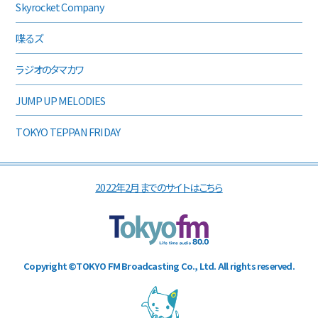
Skyrocket Company
喋るズ
ラジオのタマカワ
JUMP UP MELODIES
TOKYO TEPPAN FRIDAY
2022年2月までのサイトはこちら
Copyright ©TOKYO FM Broadcasting Co., Ltd. All rights reserved.