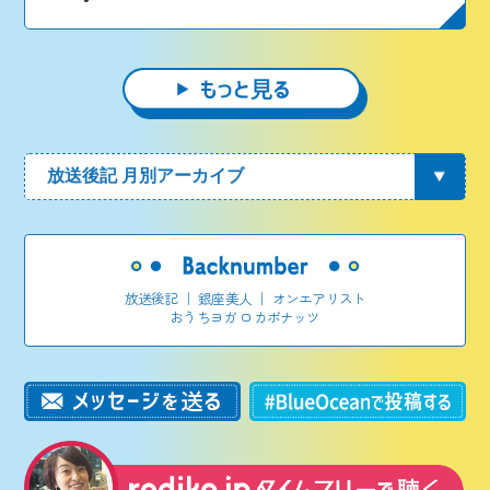
放送後記
｜
銀座美人
｜
オンエアリスト
おうちヨガ ロカボナッツ