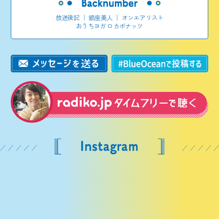
放送後記
｜
銀座美人
｜
オンエアリスト
おうちヨガ ロカボナッツ