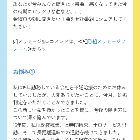
あなたが今みんなと聴きたい楽曲、寒くなってきた今
の時期にピッタリな曲など、、、
金曜日の朝に聞きたい１曲をぜひ番組にシェアしてく
ださい！
📨メッセージ&レコメンドは、
＜📮
番組メッセージフ
ォーム
＞
から✨
お悩み①
私は15年勤務している会社を不妊治療のためにお休み
していましたが、大変ありがたいことに、今月、妊娠
判定をいただくことができました。
​この新しい命を授かったことを機に、今後の働き方に
ついて深く悩んでいます。
​15年間、私は深夜残業、長時間拘束、土日サービス出
勤、そして長距離運転での通勤を続けてきました。
その結果、31歳、34歳、そして現在の36歳と、これま