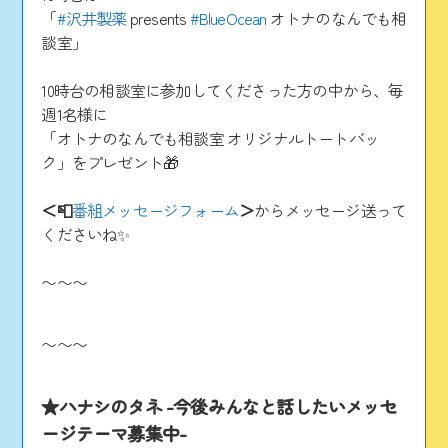
「
#沢井製薬
presents
#BlueOcean
オトナのなんでも相
談室」
10時台の相談室に参加してくださった方の中から、毎
週1名様に
「オトナのなんでも相談室 オリジナルトートバッ
ク」をプレゼント🎁
＜📮
番組メッセージフォーム
＞
からメッセージ送って
くださいね✨
〜〜〜
〜〜〜
★ハナシのタネ -今後みんなと話したいメッセ
ージテーマ募集中-