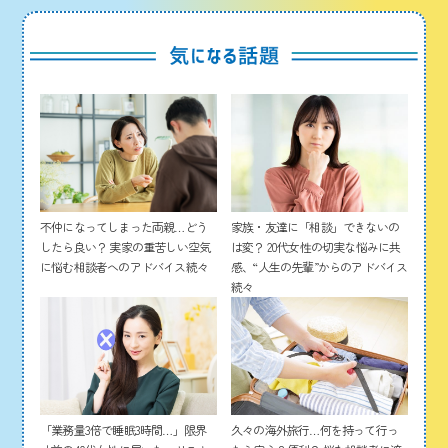
家族・友達に「相談」できないの
不仲になってしまった両親…どう
は変？ 20代女性の切実な悩みに共
したら良い？ 実家の重苦しい空気
感、“人生の先輩”からのアドバイス
に悩む相談者へのアドバイス続々
続々
「業務量3倍で睡眠3時間…」限界
久々の海外旅行…何を持って行っ