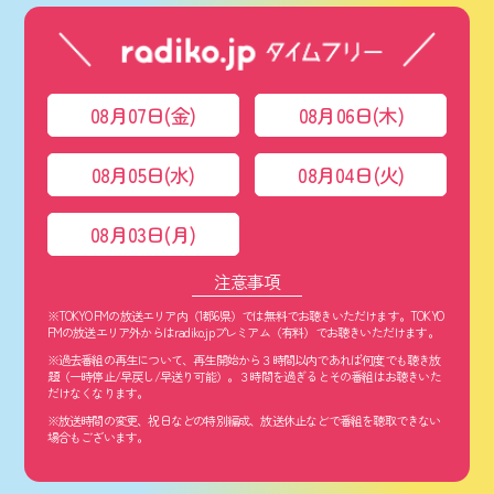
08月07日(金)
08月06日(木)
08月05日(水)
08月04日(火)
08月03日(月)
注意事項
※TOKYO FMの放送エリア内（1都6県）では無料でお聴きいただけます。TOKYO
FMの放送エリア外からはradiko.jpプレミアム（有料）でお聴きいただけます。
※過去番組の再生について、再生開始から３時間以内であれば何度でも聴き放
題（一時停止/早戻し/早送り可能）。３時間を過ぎるとその番組はお聴きいた
だけなくなります。
※放送時間の変更、祝日などの特別編成、放送休止などで番組を聴取できない
場合もございます。