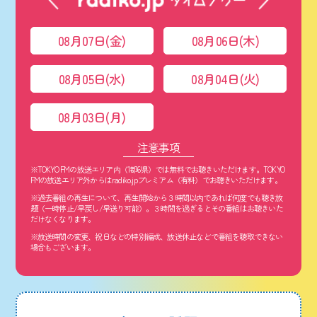
08月07日(金)
08月06日(木)
08月05日(水)
08月04日(火)
08月03日(月)
注意事項
※TOKYO FMの放送エリア内（1都6県）では無料でお聴きいただけます。TOKYO
FMの放送エリア外からはradiko.jpプレミアム（有料）でお聴きいただけます。
※過去番組の再生について、再生開始から３時間以内であれば何度でも聴き放
題（一時停止/早戻し/早送り可能）。３時間を過ぎるとその番組はお聴きいた
だけなくなります。
※放送時間の変更、祝日などの特別編成、放送休止などで番組を聴取できない
場合もございます。