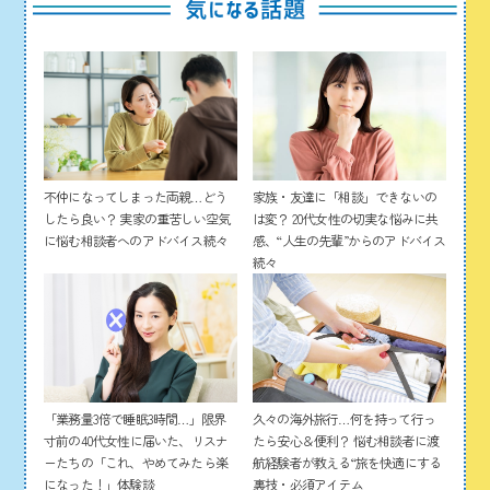
家族・友達に「相談」できないの
不仲になってしまった両親…どう
は変？ 20代女性の切実な悩みに共
したら良い？ 実家の重苦しい空気
感、“人生の先輩”からのアドバイス
に悩む相談者へのアドバイス続々
続々
「業務量3倍で睡眠3時間…」限界
久々の海外旅行…何を持って行っ
寸前の40代女性に届いた、リスナ
たら安心＆便利？ 悩む相談者に渡
ーたちの「これ、やめてみたら楽
航経験者が教える“旅を快適にする
になった！」体験談
裏技・必須アイテム