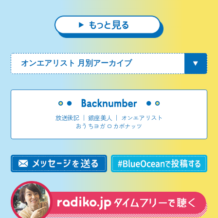
放送後記
｜
銀座美人
｜
オンエアリスト
おうちヨガ ロカボナッツ