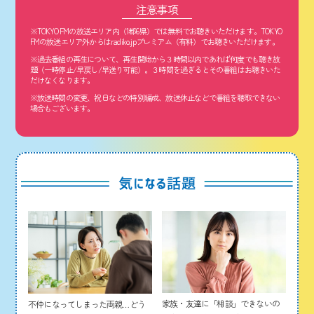
注意事項
※TOKYO FMの放送エリア内（1都6県）では無料でお聴きいただけます。TOKYO
FMの放送エリア外からはradiko.jpプレミアム（有料）でお聴きいただけます。
※過去番組の再生について、再生開始から３時間以内であれば何度でも聴き放
題（一時停止/早戻し/早送り可能）。３時間を過ぎるとその番組はお聴きいた
だけなくなります。
※放送時間の変更、祝日などの特別編成、放送休止などで番組を聴取できない
場合もございます。
家族・友達に「相談」できないの
不仲になってしまった両親…どう