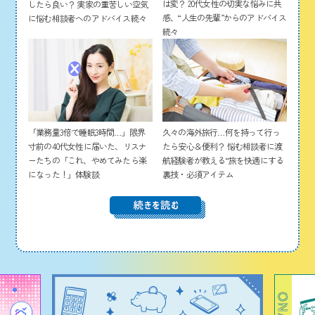
は変？ 20代女性の切実な悩みに共
したら良い？ 実家の重苦しい空気
感、“人生の先輩”からのアドバイス
に悩む相談者へのアドバイス続々
続々
「業務量3倍で睡眠3時間…」限界
久々の海外旅行…何を持って行っ
寸前の40代女性に届いた、リスナ
たら安心＆便利？ 悩む相談者に渡
ーたちの「これ、やめてみたら楽
航経験者が教える“旅を快適にする
になった！」体験談
裏技・必須アイテム