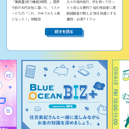
「業務量3倍で睡眠3時間…」限界
久々の海外旅行…何を持って行っ
寸前の40代女性に届いた、リスナ
たら安心＆便利？ 悩む相談者に渡
ーたちの「これ、やめてみたら楽
航経験者が教える“旅を快適にする
になった！」体験談
裏技・必須アイテム