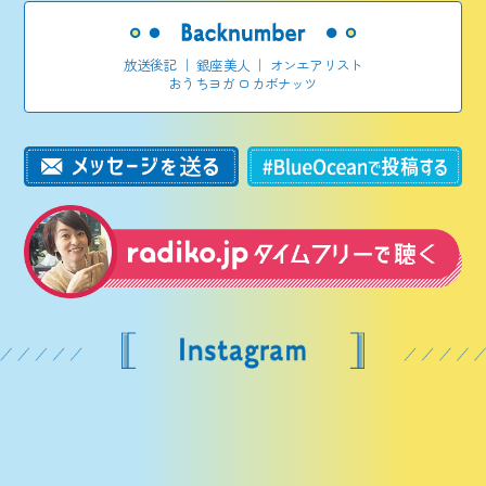
放送後記
｜
銀座美人
｜
オンエアリスト
おうちヨガ ロカボナッツ