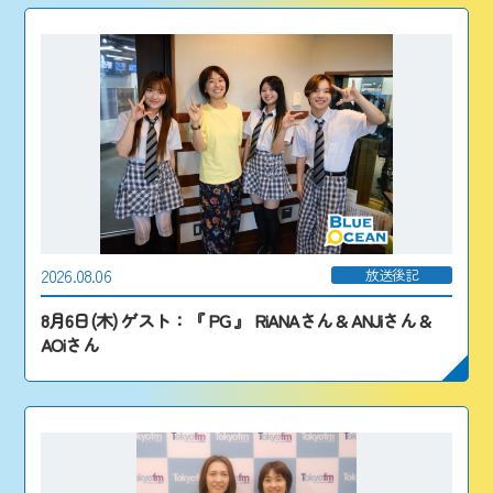
2026.08.06
放送後記
8月6日(木) ゲスト：『 PG 』 RiANAさん & ANJiさん &
AOiさん