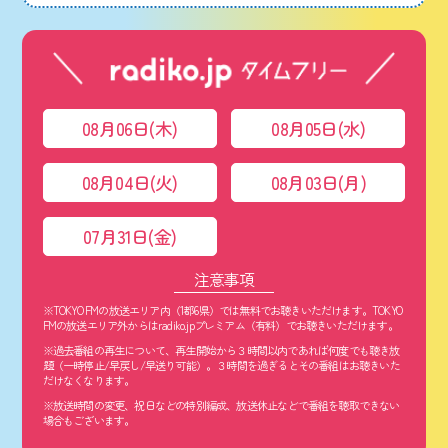
08月06日(木)
08月05日(水)
08月04日(火)
08月03日(月)
07月31日(金)
注意事項
※TOKYO FMの放送エリア内（1都6県）では無料でお聴きいただけます。TOKYO
FMの放送エリア外からはradiko.jpプレミアム（有料）でお聴きいただけます。
※過去番組の再生について、再生開始から３時間以内であれば何度でも聴き放
題（一時停止/早戻し/早送り可能）。３時間を過ぎるとその番組はお聴きいた
だけなくなります。
※放送時間の変更、祝日などの特別編成、放送休止などで番組を聴取できない
場合もございます。