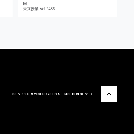
回
未来授業 Vol.2436
COPYRIGHT ©️ 2018 TOKYO FM ALL RIGHTS RESERVED.