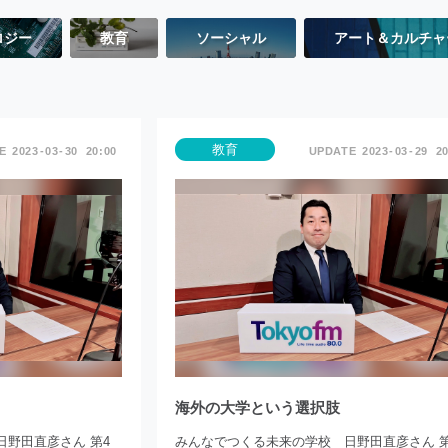
ロジー
教育
ソーシャル
アート＆カルチャ
教育
2023
03
30
20:00
2023
03
29
20
海外の大学という選択肢
野田直彦さん 第4
みんなでつくる未来の学校 日野田直彦さん 第