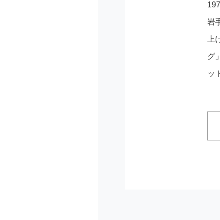
1
岩
上
グ
ッ