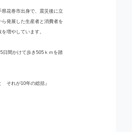
手県花巻市出身で、震災後に立
から発展した生産者と消費者を
数を増やしています。
5日間かけて歩き505ｋｍを踏
 それが10年の総括』