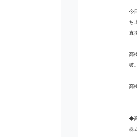
今
ち
直
高
破
高
◆
株