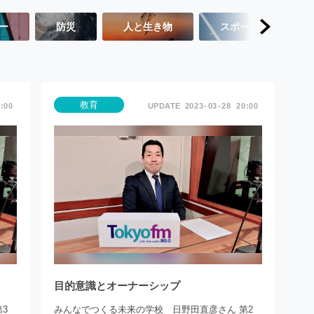
ー
防災
人と生き物
スポーツ
教育
:00
2023
03
28
20:00
目的意識とオーナーシップ
3
みんなでつくる未来の学校 日野田直彦さん 第2