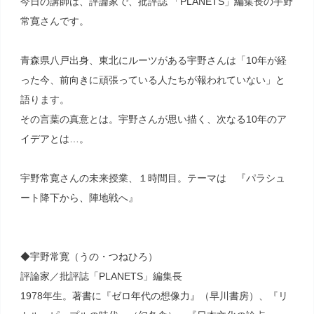
今日の講師は、評論家で、批評誌 「PLANETS」編集長の宇野
常寛さんです。
青森県八戸出身、東北にルーツがある宇野さんは「10年が経
った今、前向きに頑張っている人たちが報われていない」と
語ります。
その言葉の真意とは。宇野さんが思い描く、次なる10年のア
イデアとは…。
宇野常寛さんの未来授業、１時間目。テーマは 『パラシュ
ート降下から、陣地戦へ』
◆宇野常寛（うの・つねひろ）
評論家／批評誌「PLANETS」編集長
1978年生。著書に『ゼロ年代の想像力』（早川書房）、『リ