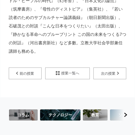
トル・ピープルの時代』（幻冬舎）、『日本文化の論点』
（筑摩書房）、『母性のディストピア』（集英社）、『若い
読者のためのサブカルチャー論講義録』（朝日新聞出版）。
石破茂との対談『こんな日本をつくりたい』（太田出版）、
『静かなる革命へのブループリント この国の未来をつくる7つ
の対話』（河出書房新社）など多數。立教大学社会学部兼任
講師も務める。
授業一覧へ
前の授業
次の授業
コラム
テクノロジー
教育
ソーシャ