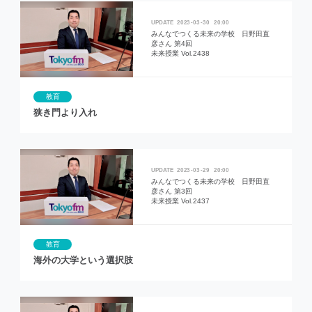
2023
03
30
20:00
みんなでつくる未来の学校 日野田直
彦さん 第4回
未来授業 Vol.2438
教育
狭き門より入れ
2023
03
29
20:00
みんなでつくる未来の学校 日野田直
彦さん 第3回
未来授業 Vol.2437
教育
海外の大学という選択肢