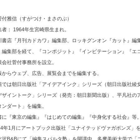
菅付雅信（すがつけ・まさのぶ）
集者： 1964年生宮崎県生まれ。
川書店『月刊カドカワ』編集部、ロッキグンオン『カット』編集
』編集部を経て、『コンポジット』『インビテーション』『エ
限会社菅付事務所を設立。
版からウェブ、広告、展覧会までを編集する。
籍では朝日出版社「アイデアインク」シリーズ（朝日出版社綾
デザイントーク」シリーズ（発売：朝日新聞出版）、平凡社の
タンダート」を編集。
書に『東京の編集』『はじめての編集』『中身化する社会』等
014年1月にアートブック出版社「ユナイテッドヴァガボンズ」
北沢B&Bにて「編集スパルタ塾」を開講中。多摩美術大学で「