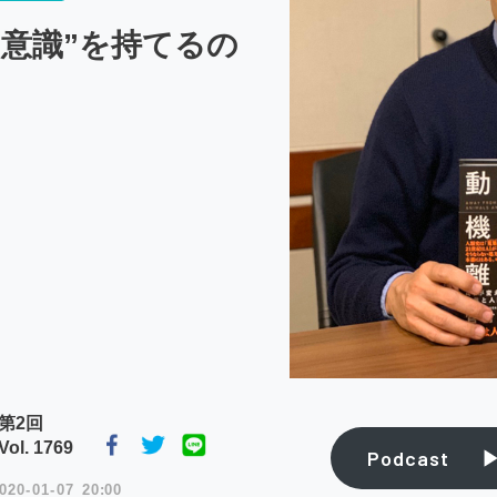
は“意識”を持てるの
第2回
l. 1769
Podcast
020
01
07
20:00