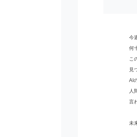
今
何
こ
見
A
人
言
未