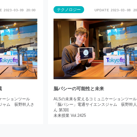
テクノロジー
2023
03
09
20:00
2023
03
08
20
域
脳パシーの可能性と未来
ケーションツール
ALSの未来を変えるコミュニケーションツール
ジャム 荻野幹人さ
「脳パシー」電通サイエンスジャム 荻野幹
ん 第3回
未来授業 Vol.2425