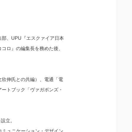
部、UPU『エスクァイア日本
ココロ』の編集長を務めた後、
女欣伸氏との共編）、電通「電
アートブック「ヴァガボンズ・
。
を設立。
コミュニケーション・デザイン