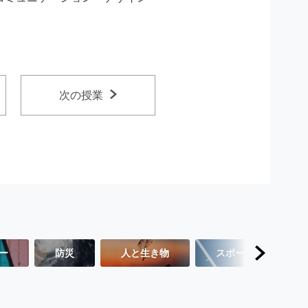
次の授業
ー
防災
人と生き物
スポーツ