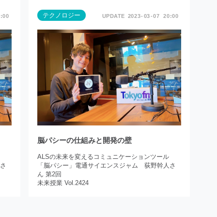
テクノロジー
:00
2023
03
07
20:00
脳パシーの仕組みと開発の壁
ALSの未来を変えるコミュニケーションツール
人さ
「脳パシー」電通サイエンスジャム 荻野幹人さ
ん 第2回
未来授業 Vol.2424