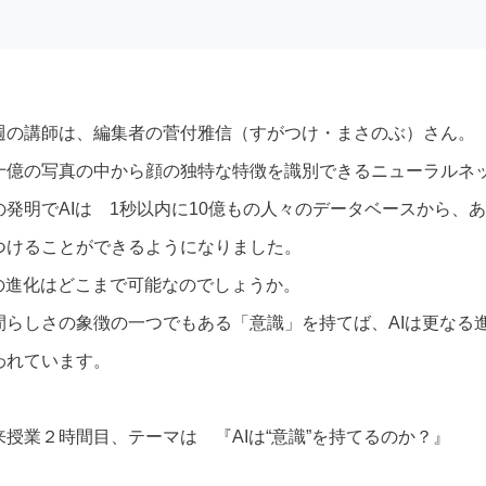
週の講師は、編集者の菅付雅信（すがつけ・まさのぶ）さん。
十億の写真の中から顔の独特な特徴を識別できるニューラルネ
の発明でAIは 1秒以内に10億もの人々のデータベースから、
つけることができるようになりました。
Iの進化はどこまで可能なのでしょうか。
間らしさの象徴の一つでもある「意識」を持てば、AIは更なる
われています。
来授業２時間目、テーマは 『AIは“意識”を持てるのか？』