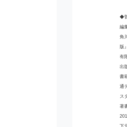
◆
編
角
版
有
出
書
通
ス
著
2
下