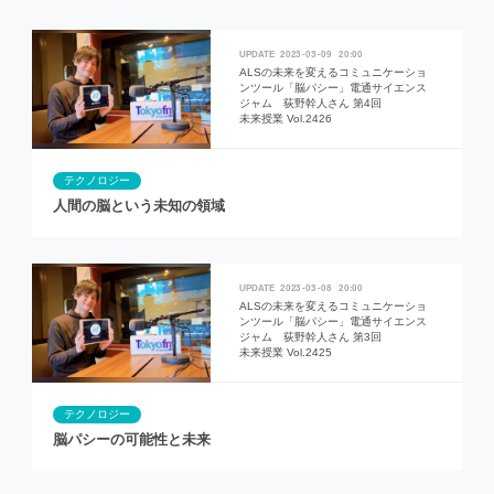
2023
03
09
20:00
ALSの未来を変えるコミュニケーショ
ンツール「脳パシー」電通サイエンス
ジャム 荻野幹人さん 第4回
未来授業 Vol.2426
テクノロジー
人間の脳という未知の領域
2023
03
08
20:00
ALSの未来を変えるコミュニケーショ
ンツール「脳パシー」電通サイエンス
ジャム 荻野幹人さん 第3回
未来授業 Vol.2425
テクノロジー
脳パシーの可能性と未来