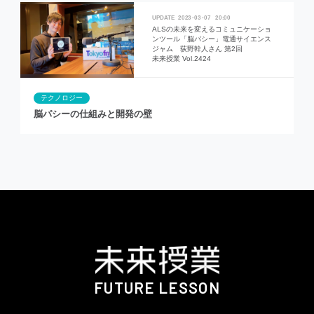
2023
03
07
20:00
ALSの未来を変えるコミュニケーショ
ンツール「脳パシー」電通サイエンス
ジャム 荻野幹人さん 第2回
未来授業 Vol.2424
テクノロジー
脳パシーの仕組みと開発の壁
FUTURE LESSON