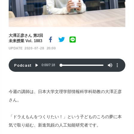
大澤正彦さん 第2回
未来授業 Vol. 1883
2020
07
28
20:00
Podcast
0:00
/
7:18
今週の講師は、日本大学文理学部情報科学科助教の大澤正彦
さん。
「ドラえもんをつくりたい！」という子どものころの夢に本
気で取り組む、新進気鋭の人工知能研究者です。