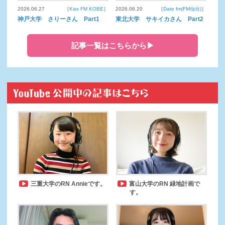
2026.06.27
［
Kiss FM KOBE
］
2026.06.20
［
Date fm(FM仙台)
］
神戸大学 さりーさん Part1
東北大学 サキイカさん Part2
記事一覧はこちらから▶
三重大学のRN Annieです。
富山大学のRN 緑地計画で
す。