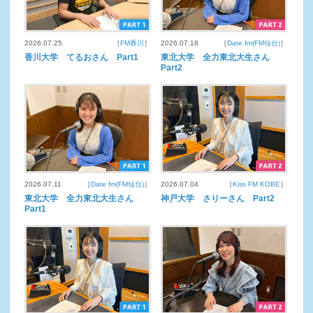
2026.07.25
［
FM香川
］
2026.07.18
［
Date fm(FM仙台)
］
香川大学 てるおさん Part1
東北大学 全力東北大生さん
Part2
2026.07.11
［
Date fm(FM仙台)
］
2026.07.04
［
Kiss FM KOBE
］
東北大学 全力東北大生さん
神戸大学 さりーさん Part2
Part1