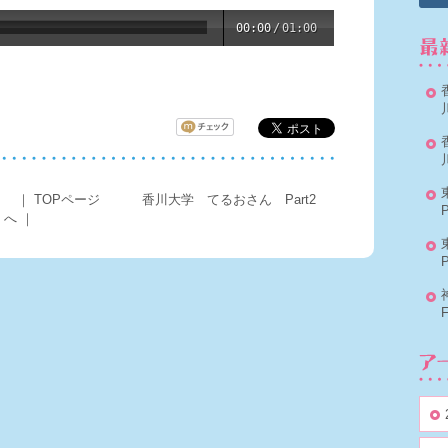
00:00
/
01:00
。
｜
TOPページ
香川大学 てるおさん Part2
P
へ
｜
P