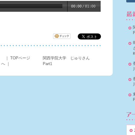
00:00
/
01:00
P
。
｜
TOPページ
関西学院大学 じゅりさん
へ
｜
Part1
P