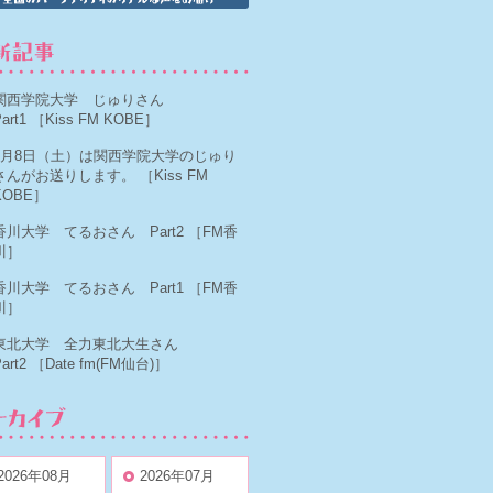
関西学院大学 じゅりさん
art1
［Kiss FM KOBE］
8月8日（土）は関西学院大学のじゅり
さんがお送りします。
［Kiss FM
KOBE］
香川大学 てるおさん Part2
［FM香
川］
香川大学 てるおさん Part1
［FM香
川］
東北大学 全力東北大生さん
art2
［Date fm(FM仙台)］
2026年08月
2026年07月