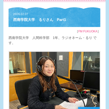
2026.02.07
西南学院大学 るりさん Part1
［
］
FM FUKUOKA
西南学院大学 人間科学部 1年、ラジオネーム・るり で
す。