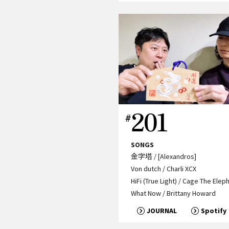
02
201
S
SONGS
 [Alexandros]
金字塔 / [Alexandros]
Von dutch / Charli XCX
HiFi (True Light) / Cage The Elep
What Now / Brittany Howard
OURNAL
Spotify
JOURNAL
Spotify