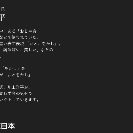
OR
中にある「おと＝音」。
などで使われていた、
言い表す表現 「いと、をかし」。
「興味深い、美しい」などの
。
 「をかし」を
が「おとをかし」
週、川上洋平が、
問わず今の気分で
レクトしていきます。