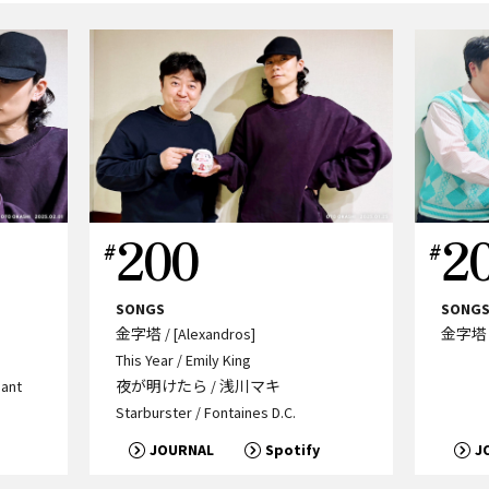
200
2
SONGS
SONG
金字塔 / [Alexandros]
金字塔 / 
This Year / Emily King
hant
夜が明けたら / 浅川マキ
Starburster / Fontaines D.C.
JOURNAL
Spotify
J