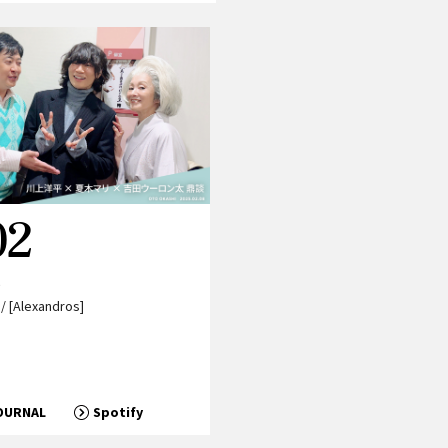
02
201
S
SONGS
[Alexandros]
金字塔 / [Alexandros]
Von dutch / Charli XCX
HiFi (True Light) / Cage The Elep
What Now / Brittany Howard
OURNAL
Spotify
JOURNAL
Spotify