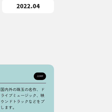
2022.04
JUMP
る国内外の珠玉の名作、ド
ドライブミュージック、映
サウンドトラックなどをプ
けします。