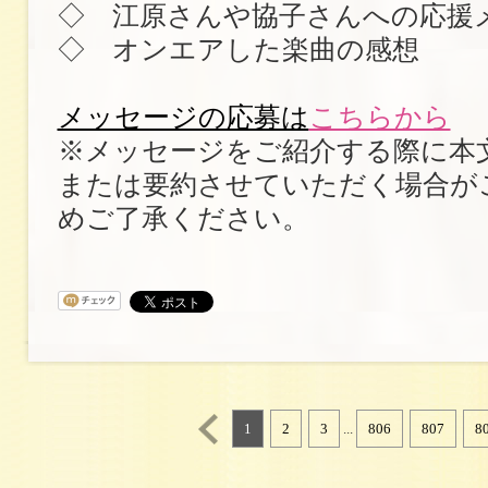
◇ 江原さんや協子さんへの応援
◇ オンエアした楽曲の感想
メッセージの応募は
こちらから
※メッセージをご紹介する際に本
または要約させていただく場合が
めご了承ください。
1
2
3
...
806
807
8