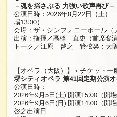
－魂を揺さぶる 力強い歌声再び－
公演日時：2026年8月22日（土） 開
場13:00）
会場：ザ・シンフォニーホール（
出演：指揮／髙橋 直史（首席客
トーク／江原 啓之 管弦楽：大
【オペラ（大阪）】＜チケット一
堺シティオペラ 第41回定期公演
公演日時：
2026年9月5日(土) 開演15:00（開場
2026年9月6日(日) 開演14:00（開
啓之出演日