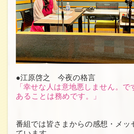
●江原啓之 今夜の格言
「幸せな人は意地悪しません。で
あることは務めです。」
番組では皆さまからの感想・メッ
ています