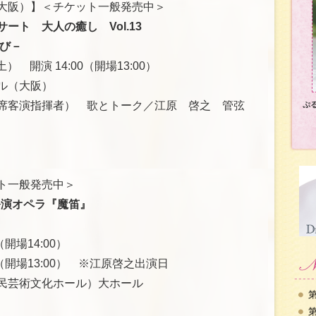
大阪）】＜チケット一般発売中＞
ート 大人の癒し Vol.13
び－
） 開演 14:00（開場13:00）
ル（大阪）
席客演指揮者） 歌とトーク／江原 啓之 管弦
ぷ
ト一般発売中＞
公演オペラ『魔笛』
（開場14:00）
:00（開場13:00） ※江原啓之出演日
民芸術文化ホール）大ホール
第
第