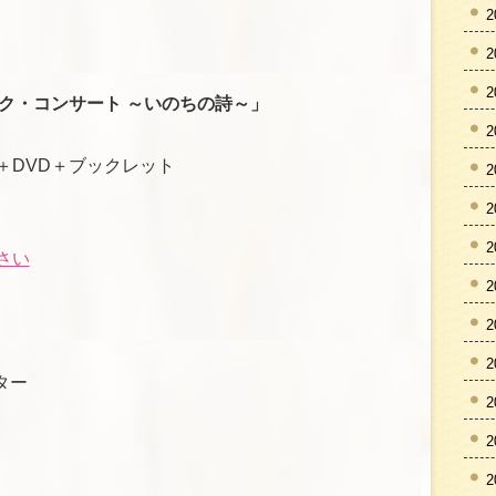
2
2
2
ク・コンサート ～いのちの詩～」
2
）
＋DVD＋ブックレット
2
2
2
さい
2
2
2
ター
2
2
2