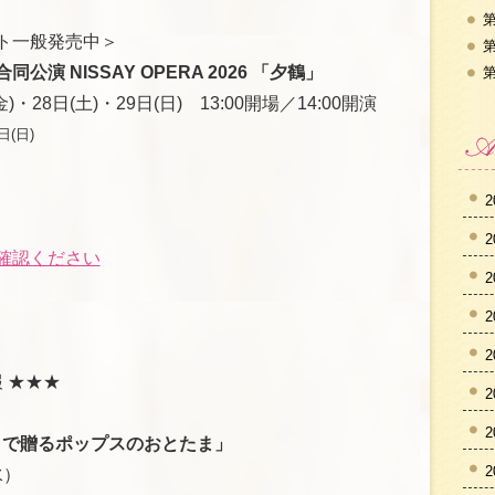
第
ト一般発売中＞
第
演 NISSAY OPERA 2026 「夕鶴」
第
)・28日(土)・29日(日) 13:00開場／14:00開演
日(日)
2
2
確認ください
2
2
2
 ★★★
2
2
ラで贈るポップスのおとたま」
2
水）