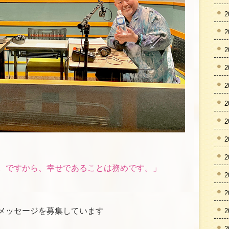
2
2
2
2
2
2
2
2
2
。ですから、幸せであることは務めです。」
2
2
メッセージを募集しています
2
2