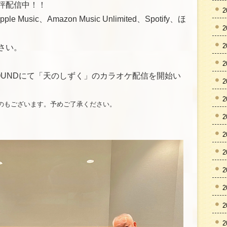
評配信中！！
2
e Music、Amazon Music Unlimited、Spotify、ほ
2
2
さい。
2
OYSOUNDにて「天のしずく」のカラオケ配信を開始い
2
2
のもございます。予めご了承ください。
2
2
2
2
2
2
2