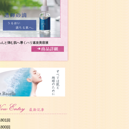
るんと弾む肌へ導くハリ速攻美容液
801回
800回