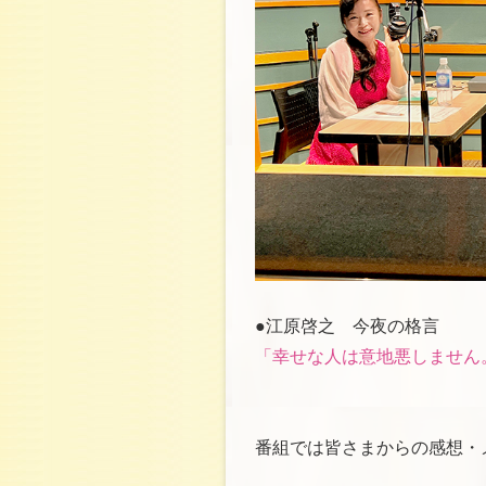
●江原啓之 今夜の格言
「幸せな人は意地悪しません
番組では皆さまからの感想・