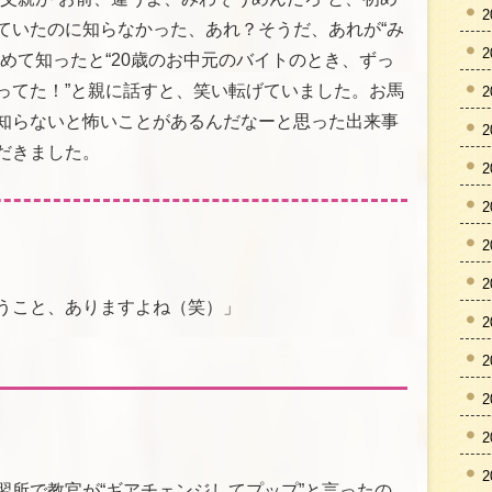
2
ていたのに知らなかった、あれ？そうだ、あれが“み
2
めて知ったと“20歳のお中元のバイトのとき、ずっ
ってた！”と親に話すと、笑い転げていました。お馬
2
知らないと怖いことがあるんだなーと思った出来事
2
だきました。
2
2
2
2
うこと、ありますよね（笑）」
2
2
2
2
2
習所で教官が“ギアチェンジしてプップ”と言ったの