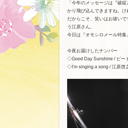
「今年のメッセージは『破綻
かり飛び込んできますね。け
だからこそ、笑いはお祓いで
う江原さん。
今日は『オモシロメール特集
今夜お届けしたナンバー
◇Good Day Sunshine / ビ
◇I'm singing a song / 江原啓