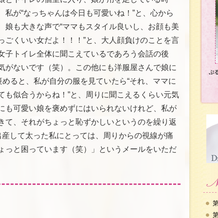
、私が“なっちゃんは今日も可愛いね！”と、心から
、娘も大きな声で“ママもスタイル良いし、お顔も美
っごくいい女だよ！！！”と、大人顔負けのことを言
女子トイレ全体に聞こえているであろう会話の後
気がないです（笑）。この他にも洋服屋さんで娘に
ぷ
褒めると、私が自分の服を見ていたら“それ、ママに
ても似合うからね！”と、周りに聞こえるくらい元気
にも可愛い娘を褒めずにはいられないけれど、私が
きて、それがちょっと恥ずかしいというのを繰り返
出産して太った私にとっては、周りからの視線が痛
ょっと困っています（笑）」というメールをいただ
第
第