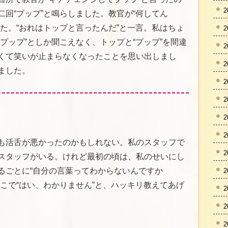
2
回“プップ”と鳴らしました。教官が“何してん
た。“おれはトップと言ったんだ”と一言。私はちょ
2
プップ”としか聞こえなく、トップと“プップ”を間違
2
くて笑いが止まらなくなったことを思い出しまし
2
ました。
2
2
2
2
も活舌が悪かったのかもしれない。私のスタッフで
2
スタッフがいる。けれど最初の頃は、私のせいにし
るごとに“自分の言葉ってわからないんですか
2
こで“はい、わかりません”と、ハッキリ教えてあげ
2
2
2