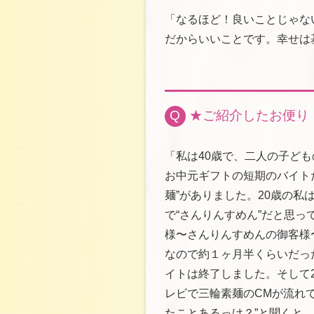
「なるほど！良いことじゃな
だからいいことです。幸せは
Q
★ご紹介したお便り
「私は40歳で、二人の子ど
お中元ギフトの短期のバイト
麺”がありました。20歳の私
で“さんりんすめん”だと思っ
様〜さんりんすめんの御客様
なので約１ヶ月半くらいだっ
イトは終了しました。そして
レビで三輪素麺のCMが流れ
たことあるっけ？”と聞くと、