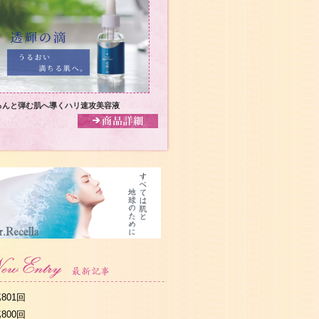
るんと弾む肌へ導くハリ速攻美容液
801回
800回