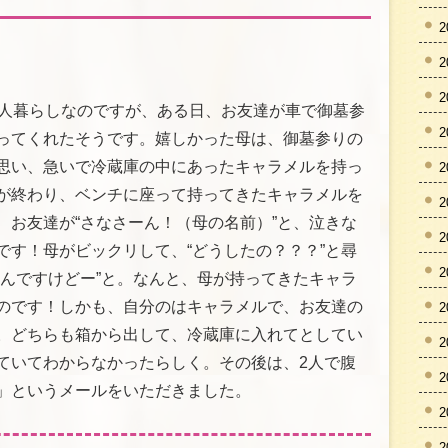
2
2
2
一人暮らしなのですが、ある日、お友達が車で御墓参
2
ってくれたそうです。嬉しかった母は、御墓参りの
思い、急いで冷蔵庫の中にあったキャラメルを持っ
2
が終わり、ベンチに座って持ってきたキャラメルを
2
、お友達が“さなさーん！（母の名前）”と、泣きな
2
です！母がビックリして、“どうしたの？？？”と尋
2
ぱんですけどー”と。なんと、母が持ってきたキャラ
のです！しかも、自分のはキャラメルで、お友達の
2
。どちらも箱から出して、冷蔵庫に入れてとしてい
2
ていてわからなかったらしく。その後は、2人で腹
2
」というメールをいただきました。
2
2