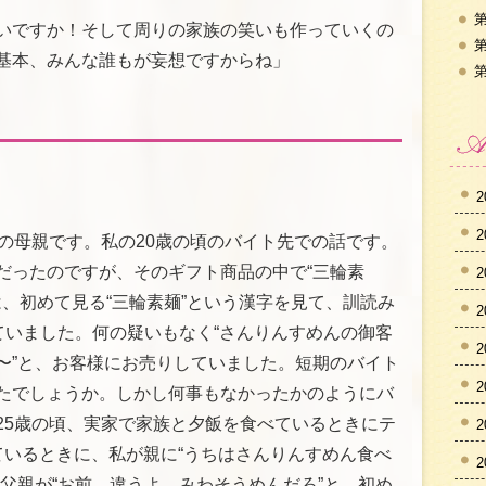
第
いですか！そして周りの家族の笑いも作っていくの
第
基本、みんな誰もが妄想ですからね」
第
2
2
もの母親です。私の20歳の頃のバイト先での話です。
だったのですが、そのギフト商品の中で“三輪素
2
は、初めて見る“三輪素麺”という漢字を見て、訓読み
2
ていました。何の疑いもなく“さんりんすめんの御客
2
〜”と、お客様にお売りしていました。短期のバイト
2
たでしょうか。しかし何事もなかったかのようにバ
25歳の頃、実家で家族と夕飯を食べているときにテ
2
ているときに、私が親に“うちはさんりんすめん食べ
2
父親が“お前、違うよ、みわそうめんだろ”と、初め