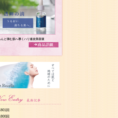
るんと弾む肌へ導くハリ速攻美容液
801回
800回