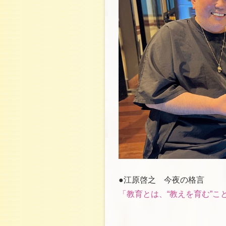
●江原啓之 今夜の格言
「教育とは、“教えを育む”こ