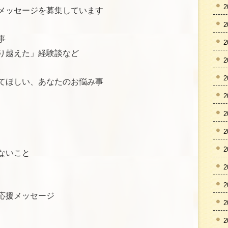
2
メッセージを募集しています
2
事
2
り越えた」経験談など
2
2
てほしい、あなたのお悩み事
2
2
2
2
ないこと
2
2
応援メッセージ
2
2