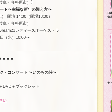
岐阜・各務原市）】
サート〜幸福な新年の迎え方〜
日
) 開演 14:00（開場13:00）
セ
岐阜・各務原市）
ream21レディースオーケストラ
（水）10:00〜
e ★★★
ク・コンサート 〜いのちの詩〜」
）
美
＋DVD＋ブックレット
さい