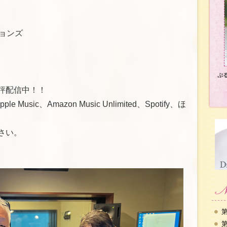
ションズ
ぷ
評配信中！！
e Music、Amazon Music Unlimited、Spotify、ほ
さい。
第
第