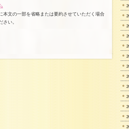
ら
2
に本文の一部を省略または要約させていただく場合
2
ださい。
2
2
2
2
2
2
2
2
2
2
2