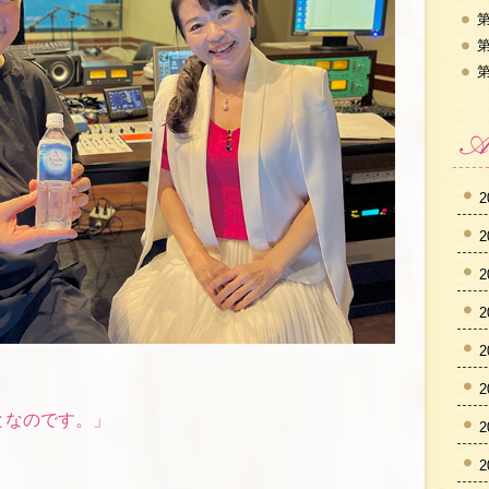
第
第
第
2
2
2
2
2
2
となのです。」
2
2