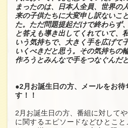
まったのは、日本人全員、世界の
来の子供たちに大変申し訳ないこ
た。ただ問題提起だけで終わらず
と答えも導き出してくれていて、
いう気持ちで、大きく手を広げて
いくべきだと思う。その気持ちの
作ろうとみんなで手をつなぐんだ
●2月お誕生日の方、メールをお待
す！！
2月お誕生日の方、番組に対して
に関するエピソードなどひとこと