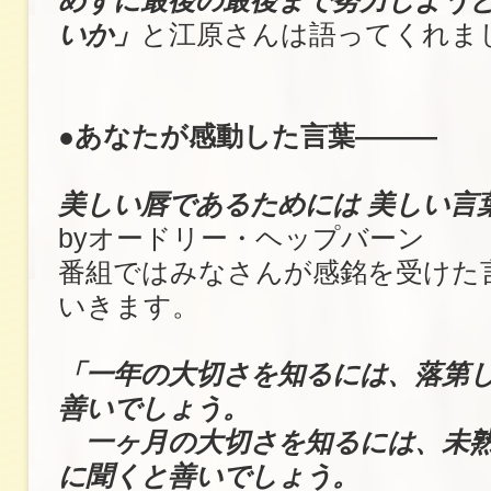
めずに最後の最後まで努力しよう
いか」
と江原さんは語ってくれま
●あなたが感動した言葉―――
美しい唇であるためには 美しい言
byオードリー・ヘップバーン
番組ではみなさんが感銘を受けた
いきます。
「一年の大切さを知るには、落第
善いでしょう。
一ヶ月の大切さを知るには、未熟
に聞くと善いでしょう。