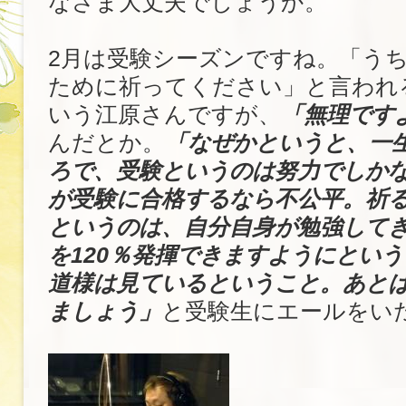
なさま大丈夫でしょうか。
2月は受験シーズンですね。「う
ために祈ってください」と言われ
いう江原さんですが、
「無理です
んだとか。
「なぜかというと、一
ろで、受験というのは努力でしか
が受験に合格するなら不公平。祈
というのは、自分自身が勉強して
を120％発揮できますようにとい
道様は見ているということ。あと
ましょう」
と受験生にエールをい