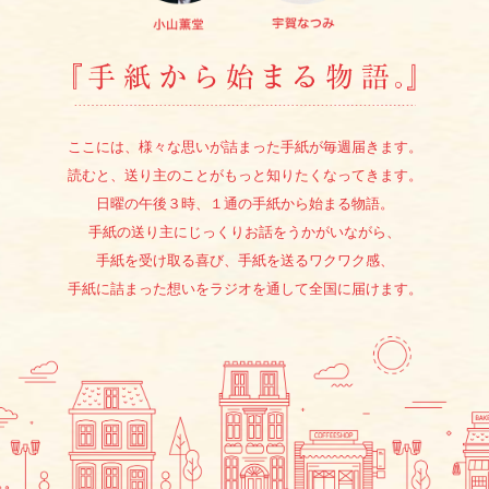
『手紙か
ここには、様々な思いが詰まった手紙が毎週届きます。
読むと、送り主のことがもっと知りたくなってきます。
日曜の午後３時、１通の手紙から始まる物語。
手紙の送り主にじっくりお話をうかがいながら、
手紙を受け取る喜び、手紙を送るワクワク感、
手紙に詰まった想いをラジオを通して全国に届けます。