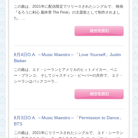
この曲は、2021年に配信限定でリリースされたシングルで、 映画
『るろうに剣心 最終章 The Final』の主題歌として制作されまし
た。 ...
8月4日O.A. ～Music Maestro～「Love Yourself」Justin
Bieber
この曲は、エド・シーランとアメリカのヒットメイカー、ベニ
ー・ブランコ、 そしてジャスティン・ビーバーの共作で、 エド・
シーランはバックコーラ...
8月3日O.A. ～Music Maestro～「Permission to Dance」
BTS
この曲は、2021年にリリースされたシングルで、 エド・シーラン