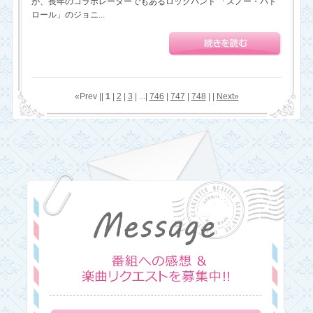
が、長年のコラボレーターでもあるロックバンド 「スノー・パト
ロール」のジョニ...
«Prev ||
1
|
2
|
3
| ...|
746
|
747
|
748
| |
Next»