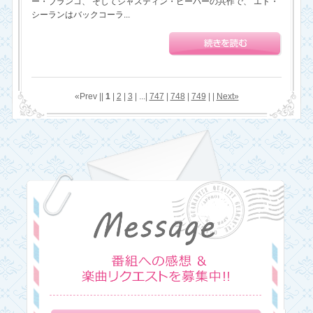
ー・ブランコ、 そしてジャスティン・ビーバーの共作で、 エド・
シーランはバックコーラ...
«Prev ||
1
|
2
|
3
| ...|
747
|
748
|
749
| |
Next»