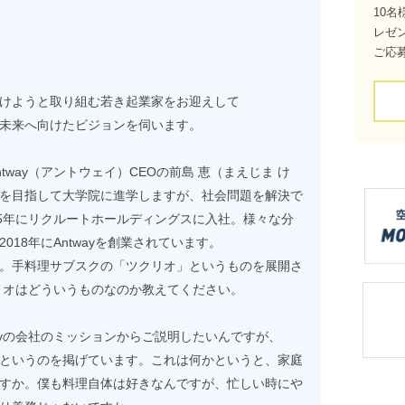
10名
レゼ
ご応
けようと取り組む若き起業家をお迎えして
未来へ向けたビジョンを伺います。
way（アントウェイ）CEOの前島 恵（まえじま け
を目指して大学院に進学しますが、社会問題を解決で
15年にリクルートホールディングスに入社。様々な分
18年にAntwayを創業されています。
。手料理サブスクの「ツクリオ」というものを展開さ
リオはどういうものなのか教えてください。
ayの会社のミッションからご説明したいんですが、
というのを掲げています。これは何かというと、家庭
すか。僕も料理自体は好きなんですが、忙しい時にや