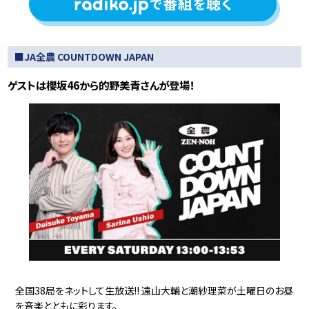
■JA全農 COUNTDOWN JAPAN
ゲストは櫻坂46から的野美青さんが登場！
全国38局をネットして生放送!! 遠山大輔と潮紗理菜が土曜日のお昼
を音楽とともに彩ります。