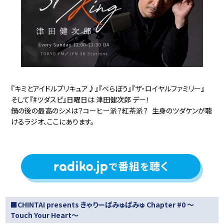
『キミとアイドルプリキュア♪』『べらぼう』『ザ・ロイヤルファミリー』
そして『#ツダスピ』日曜日は 津田健次郎 デー！
鍋の後の最高のシメは？コーヒー派？紅茶派？ 生身のツダケンが聴
けるラジオ、ここにあります。
■CHINTAI presents きゃりーぱみゅぱみゅ Chapter #0 ～
Touch Your Heart～