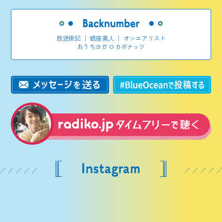
放送後記
｜
銀座美人
｜
オンエアリスト
おうちヨガ ロカボナッツ