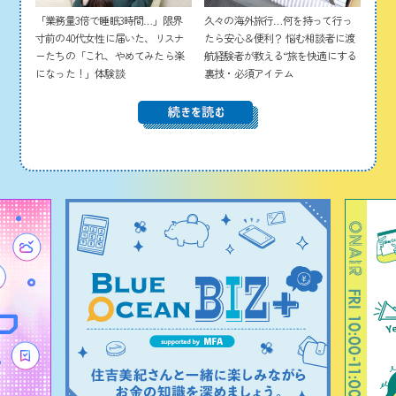
「業務量3倍で睡眠3時間…」限界
久々の海外旅行…何を持って行っ
寸前の40代女性に届いた、リスナ
たら安心＆便利？ 悩む相談者に渡
ーたちの「これ、やめてみたら楽
航経験者が教える“旅を快適にする
になった！」体験談
裏技・必須アイテム