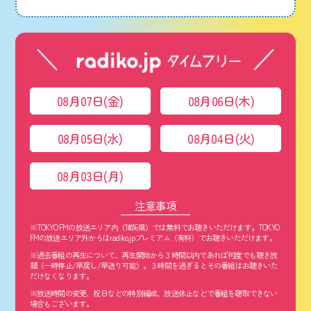
08月07日(金)
08月06日(木)
08月05日(水)
08月04日(火)
08月03日(月)
注意事項
※TOKYO FMの放送エリア内（1都6県）では無料でお聴きいただけます。TOKYO
FMの放送エリア外からはradiko.jpプレミアム（有料）でお聴きいただけます。
※過去番組の再生について、再生開始から３時間以内であれば何度でも聴き放
題（一時停止/早戻し/早送り可能）。３時間を過ぎるとその番組はお聴きいた
だけなくなります。
※放送時間の変更、祝日などの特別編成、放送休止などで番組を聴取できない
場合もございます。