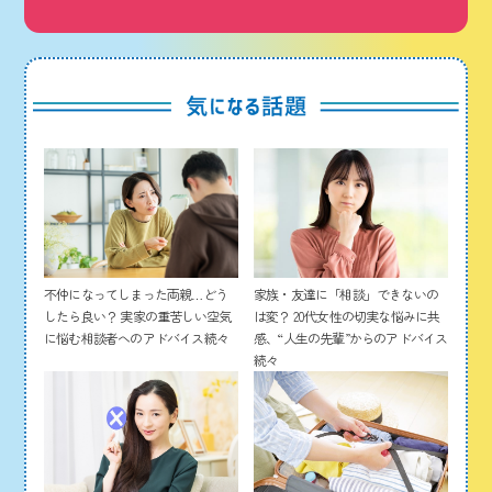
家族・友達に「相談」できないの
不仲になってしまった両親…どう
は変？ 20代女性の切実な悩みに共
したら良い？ 実家の重苦しい空気
感、“人生の先輩”からのアドバイス
に悩む相談者へのアドバイス続々
続々