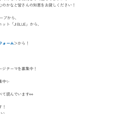
むのかなど皆さんの知恵をお貸しください！
ループから、
「JI BLUE」から、
フォーム
＞から！
ージテーマを募集中！
集中✨
て読んでいます👀
す！
たい