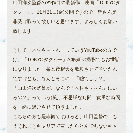
山田洋次監督の91作目の最新作、映画「TOKYOタ
クシー」。11月21日(金)公開ですので、皆さん是
非受け取って欲しいと思います。よろしくお願い
致します！
そして「木村さ～～ん」っていうYouTubeの方で
は、「TOKYOタクシー」の映画の撮影でもお世話
になりました、柴又帝釈天を散歩させて頂いたん
ですけども。なんとそこに、「嘘でしょ？」、
「山田洋次監督が、なんで『木村さ～～ん』にい
るの？」っていう(笑)、不思議な時間、貴重な時間
を一緒に過ごさせて頂きました。
こちらの方も是非観て頂けると、山田監督の、も
うそれこそキャリアで言ったらとんでもないキャ