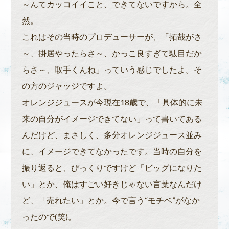
～んてカッコイイこと、できてないですから。全
然。
これはその当時のプロデューサーが、「拓哉がさ
～、掛居やったらさ～、かっこ良すぎて駄目だか
らさ～、取手くんね」っていう感じでしたよ。そ
の方のジャッジですよ。
オレンジジュースが今現在18歳で、「具体的に未
来の自分がイメージできてない」って書いてある
んだけど、まさしく、多分オレンジジュース並み
に、イメージできてなかったです。当時の自分を
振り返ると、びっくりですけど「ビッグになりた
い」とか、俺はすごい好きじゃない言葉なんだけ
ど、「売れたい」とか。今で言う“モチベ”がなか
ったので(笑)。